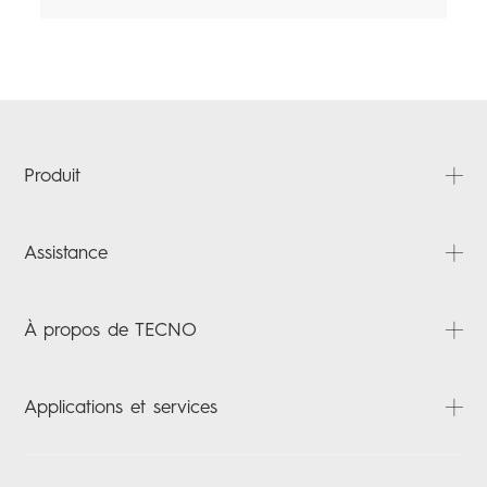
Produit
CAMON
Assistance
SPARK
POVA
FAQ
À propos de TECNO
Laptops
Téléchargements
Tablettes
Carlcare
À propos
Applications et services
ACCESSORIES
Vérification de la garantie
Actualités
Contactez nous
HiOS