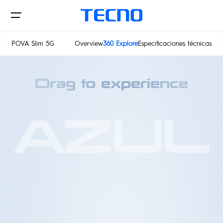
POVA Slim 5G
Overview
360 Explore
Especificaciones técnicas
POVA Slim 5G
Phone
Drag to experience
POVA
AZUL
ShotOnCAMON
CAMON
SPARK
Tienda en línea
Soporte