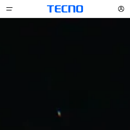
Telefonlar
Aksesuarlar
PHANTOM
CAMON
Akıllı Ev
POVA
SPARK
Bilgisayar
Akıllı Giyilebilir
Akıllı