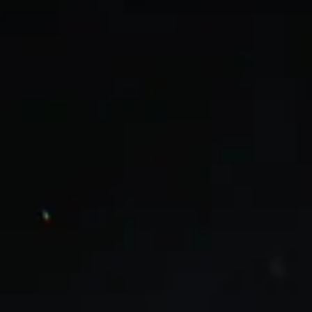
Tabletler
HEPSi
Modelleri Karşılaştırın
Ses
Akıllı Aksesuar
Satış Konumları
HEPSİ
Servis Konumları
Destek