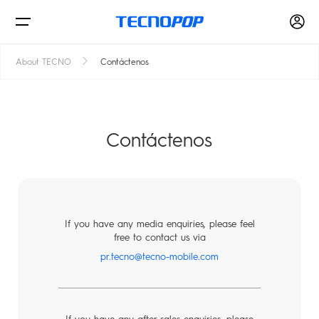
About TECNO
Contáctenos
Teléfonos
Contáctenos
Tiendas físicas
If you have any media enquiries, please feel
free to contact us via
Dónde comprar
pr.tecno@tecno-mobile.com
PHANTOM
CAMON
Soporte