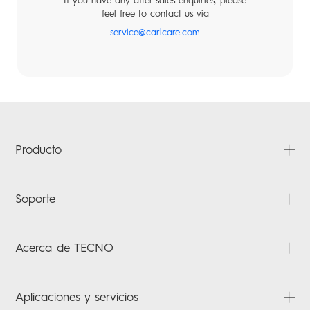
If you have any after-sales enquiries, please
feel free to contact us via
service@carlcare.com
POVA
SPARK
Producto
PHANTOM
Soporte
CAMON
POVA
Preguntas frecuentes
POP
Acerca de TECNO
SPARK
Descargas
POP
Verificación de garantía
Acerca de nosotros
Aplicaciones y servicios
Noticias