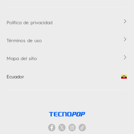
All Models
Compare Models
Contáctenos
HiOS
Política de privacidad
Términos de uso
Mapa del sitio
Ecuador