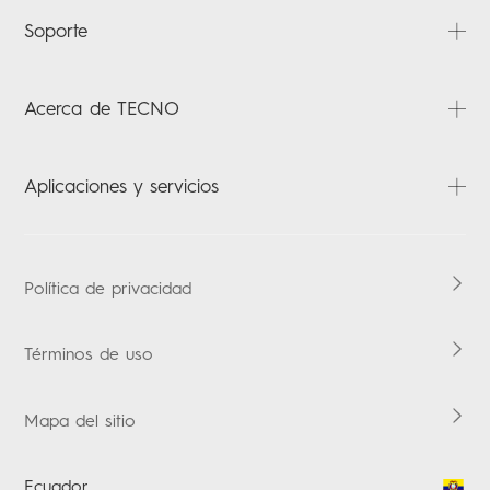
PHANTOM
Soporte
CAMON
POVA
Preguntas frecuentes
Acerca de TECNO
SPARK
Descargas
POP
Verificación de garantía
Acerca de nosotros
Aplicaciones y servicios
Noticias
Contáctenos
HiOS
Política de privacidad
Términos de uso
Mapa del sitio
Ecuador