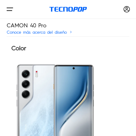
CAMON 40 Pro
Conoce más acerca del diseño
Teléfonos
Color
Tiendas físicas
Dónde comprar
PHANTOM
CAMON
Soporte