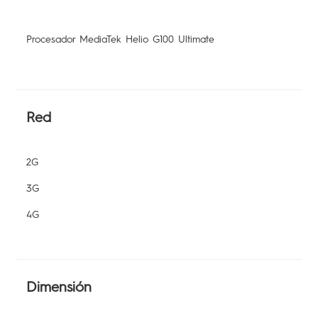
All Models
Compare Models
Procesador MediaTek Helio G100 Ultimate
Red
2G
3G
4G
Dimensión