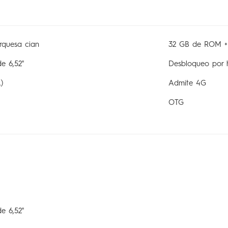
urquesa cian
32 GB de ROM +
e 6,52"
Desbloqueo por hu
)
Admite 4G
OTG
e 6,52"