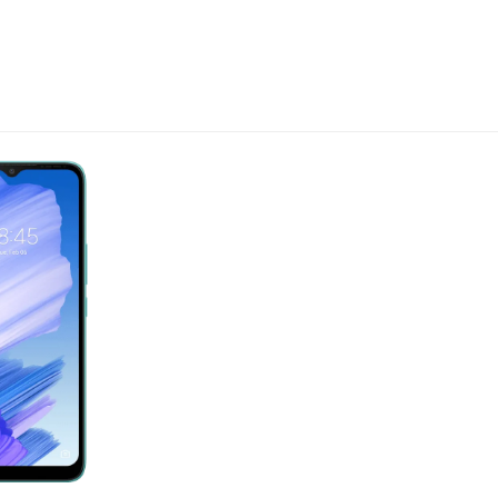
CAMON
POVA
SPAR
All Models
Compare Models