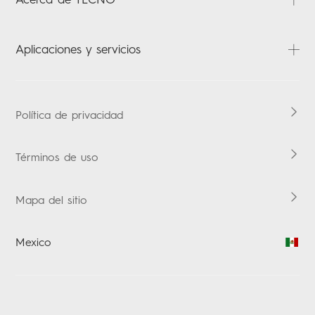
Descarga
Carlcare
Acerca de nosotros
Aplicaciones y servicios
Verificación de garantía
Noticias
Contact us
HiOS
Boomplay Music Boomplay
Política de privacidad
Términos de uso
Mapa del sitio
Mexico