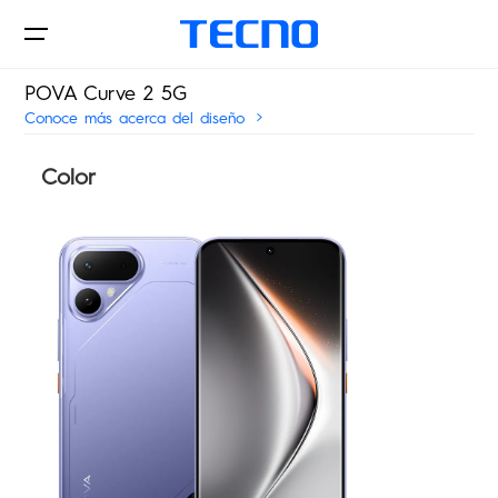
POVA Curve 2 5G
Conoce más acerca del diseño
Phone
Color
POVA
ShotOnCAMON
CAMON
SPARK
Tienda en línea
Soporte