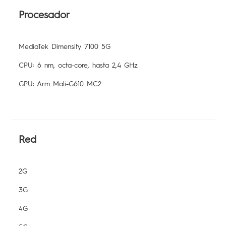
Procesador
MediaTek Dimensity 7100 5G
CPU: 6 nm, octa-core, hasta 2,4 GHz
GPU: Arm Mali-G610 MC2
Red
2G
3G
4G