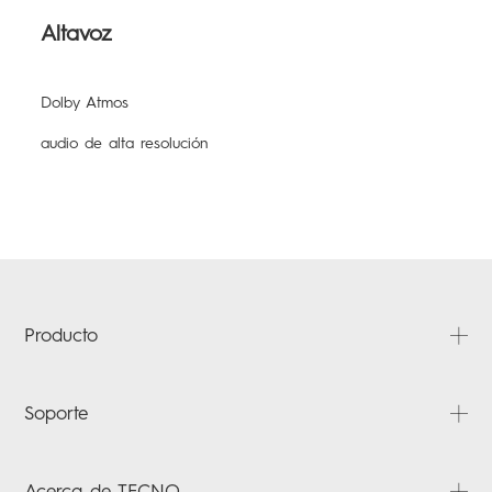
Altavoz
Dolby Atmos
audio de alta resolución
Producto
CAMON
Soporte
POVA
SPARK
Preguntas frecuentes
Acerca de TECNO