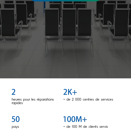
Tous les modèles
Comparer les modèles
heures pour les réparations
+ de 2 000 centres de services
rapides
pays
+ de 100 M de clients servis