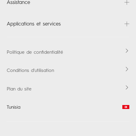
Assistance
POP
FAQ
Applications et services
Téléchargements
Carlcare
HiOS
Vérification de la garantie
Boomplay Music
Politique de confidentialité
Conditions d'utilisation
Plan du site
Tunisia