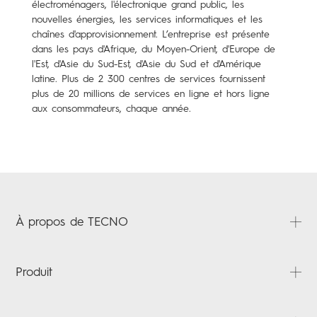
électroménagers, l'électronique grand public, les
nouvelles énergies, les services informatiques et les
chaînes d'approvisionnement. L’entreprise est présente
dans les pays d'Afrique, du Moyen-Orient, d'Europe de
l'Est, d'Asie du Sud-Est, d'Asie du Sud et d'Amérique
latine. Plus de 2 300 centres de services fournissent
plus de 20 millions de services en ligne et hors ligne
aux consommateurs, chaque année.
À propos de TECNO
À propos
Produit
Actualités
Contactez-nous
SPARK