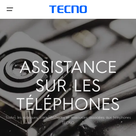
Téléphones
ASSISTANCE
SUR LES
Accessories
SPARK
CAMON
TÉLÉPHONES
Tablettes
Toutes les rubriques, caractéristiques et ressources associées aux téléphones
TECNO
All Models
Comparer les modèles
Boutiques