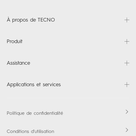
À propos de TECNO
À propos
Produit
Actualités
Contactez-nous
CAMON
Assistance
SPARK
Accessories
FAQ
Applications et services
Tablettes
Téléchargements
Carlcare
HiOS
Vérification de la garantie
Boomplay Music
Politique de confidentialité
Conditions d'utilisation