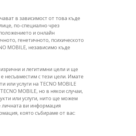
чават в зависимост от това къде
лице, по-специално чрез
оположението и онлайн
чното, генетичното, психическото
CNO MOBILE, независимо къде
 изрични и легитимни цели и ще
е несъвместим с тези цели. Имате
ти или услуги на TECNO MOBILE
 TECNO MOBILE, но в някои случаи,
укти или услуги, нито ще можем
е личната ви информация
мация, която събираме от вас: