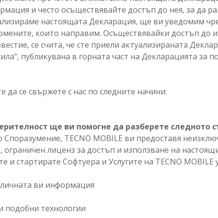
рмация и често осъществявайте достъп до нея, за да р
ализираме настоящата Декларация, ще ви уведомим чре
ромените, които направим. Осъществявайки достъп до и
звестие, се счита, че сте приели актуализираната Декл
сила“, публикувана в горната част на Декларацията за п
е да се свържете с нас по следните начини:
ерителност ще ви помогне да разберете следното 
то Споразумение, TECNO MOBILE ви предоставя неизклю
 ограничен лиценз за достъп и използване на настоящи
те и стартирате Софтуера и Услугите на TECNO MOBILE 
е личната ви информация
 и подобни технологии