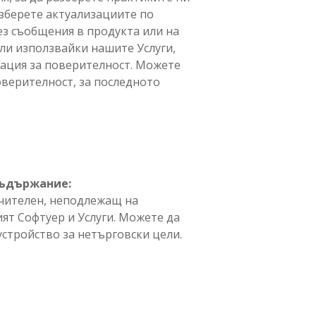
азберете актуализациите по
з съобщения в продукта или на
ли използвайки нашите Услуги,
арация за поверителност. Можете
оверителност, за последното
съдържание:
чителен, неподлежащ на
ят Софтуер и Услуги. Можете да
устройство за нетърговски цели.