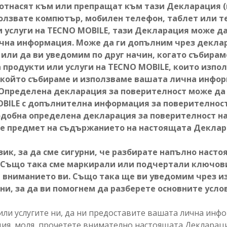
 отнасят към или препращат към тази Декларация 
ползвате компютър, мобилен телефон, таблет или т
и услуги на TECNO MOBILE, тази Декларация може д
ична информация. Може да ги допълним чрез декла
 или да ви уведомим по друг начин, когато събира
 продукти или услуги на TECNO MOBILE, които изпол
о който събираме и използваме вашата лична инфор
 Определена декларация за поверителност може да 
OBILE с допълнителна информация за поверителност,
 подобна определена декларация за поверителност н
де предмет на съдържанието на настоящата Деклар
зик, за да сме сигурни, че разбирате напълно наст
р. Също така сме маркирали или подчертали ключо
м вниманието ви. Също така ще ви уведомим чрез и
 ни, за да ви помогнем да разберете основните усл
или услугите ни, да ни предоставите вашата лична инф
я, моля, прочетете внимателно настоящата Декларация