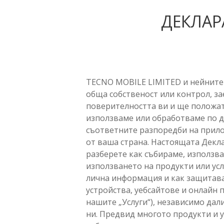
ДЕКЛАР
TECNO MOBILE LIMITED и нейните 
обща собственост или контрол, за
поверителността ви и ще положат
използваме или обработваме по др
съответните разпоредби на прило
от ваша страна. Настоящата Декла
разберете как събираме, използв
използването на продукти или ус
лична информация и как защитав
устройства, уебсайтове и онлайн
нашите „Услуги“), независимо дал
ни. Предвид многото продукти и 