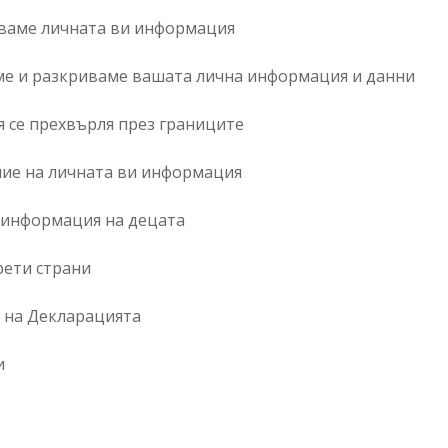
аваме личната ви информация
яме и разкриваме вашата лична информация и данни
 се прехвърля през границите
ие на личната ви информация
а информация на децата
трети страни
я на Декларацията
и