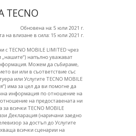
А TECNO
Обновена на: 5 юли 2021 г.
а на влизане в сила: 15 юли 2021 г.
ни с TECNO MOBILE LIMITED чрез
ли „нашите“) напълно уважават
информация. Можем да събираме,
ето ви или в съответствие със
туера или Услугите TECNO MOBILE
“) има за цел да ви помогне да
ична информация по отношение на
о отношение на предоставената ни
а за всички TECNO MOBILE
тази Декларация (наричани заедно
елевизор за достъп до Услугите
бхваща всички сценарии на