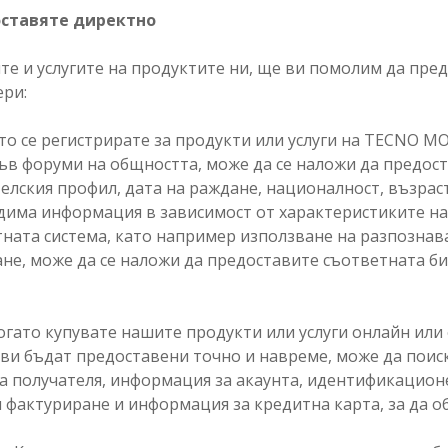
оставяте директно
ите и услугите на продуктите ни, ще ви помолим да пр
ери:
то се регистрирате за продукти или услуги на TECNO MO
във форуми на общността, може да се наложи да предос
елския профил, дата на раждане, националност, възраст,
дима информация в зависимост от характеристиките на 
тната система, като например използване на разпознав
ане, може да се наложи да предоставите съответната 
гато купувате нашите продукти или услуги онлайн или 
 ви бъдат предоставени точно и навреме, може да поис
 получателя, информация за акаунта, идентификацион
и фактуриране и информация за кредитна карта, за да 