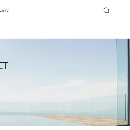
ъжка
СТ