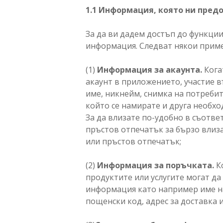
1.1 Информация, която ни пред
За да ви дадем достъп до функци
информация. Следват някои прим
(1)
Информация за акаунта.
Кога
акаунт в приложението, участие 
име, никнейм, снимка на потребит
който се намирате и друга необхо
За да влизате по-удобно в съотве
пръстов отпечатък за бързо влиз
или пръстов отпечатък;
(2)
Информация за поръчката.
Ко
продуктите или услугите могат да
информация като например име на
пощенски код, адрес за доставка 