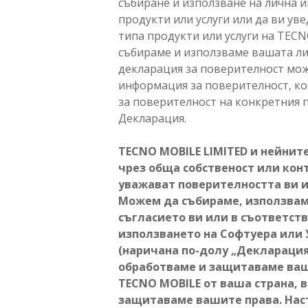
събиране и използване на лична 
продукти или услуги или да ви ув
типа продукти или услуги на TECN
събираме и използваме вашата ли
декларация за поверителност мож
информация за поверителност, коя
за поверителност на конкретния 
Декларация.
TECNO MOBILE LIMITED и нейнит
чрез обща собственост или конт
уважават поверителността ви и
Можем да събираме, използваме
съгласието ви или в съответст
използването на Софтуера или 
(наричана по-долу „Декларация
обработваме и защитаваме ваш
TECNO MOBILE от ваша страна, 
защитаваме вашите права. Нас