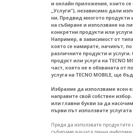
и онлайн приложения, които се
„Услуги“), независимо дали из
ни. Предвид многото продукти 
на събиране и използване на л
конкретни продукти или услуги
Например, в зависимост от типа
която се намирате, начинът, п
различните продукти и услуги.
продукт или услуга на TECNO M
част, която не е обхваната от
услуга на TECNO MOBILE, ще бъ
Избрахме да използваме ясен е
направите свой собствен избо
или главни букви за да насочи
първи път използвате услугата
Преди да използвате продуктите 
събираме вашата лична информаци