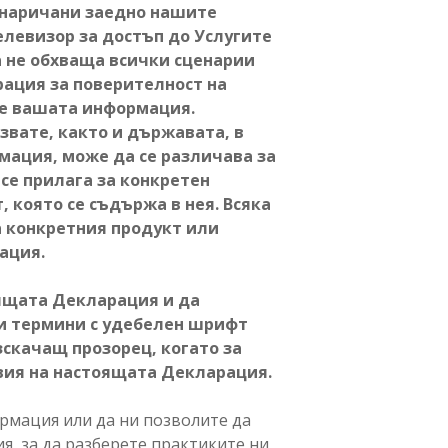
(наричани заедно нашите
елевизор за достъп до Услугите
а не обхваща всички сценарии
рация за поверителност на
ме вашата информация.
звате, както и държавата, в
мация, може да се различава за
се прилага за конкретен
 която се съдържа в нея. Всяка
а конкретния продукт или
ация.
оящата Декларация и да
ви термини с удебелен шрифт
зскачащ прозорец, когато за
овия на настоящата Декларация.
ормация или да ни позволите да
, за да разберете практиките ни