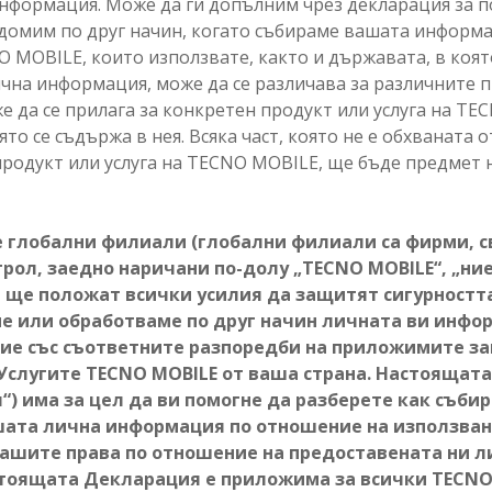
информация. Може да ги допълним чрез декларация за 
едомим по друг начин, когато събираме вашата информа
O MOBILE, които използвате, както и държавата, в коят
чна информация, може да се различава за различните п
е да се прилага за конкретен продукт или услуга на T
то се съдържа в нея. Всяка част, която не е обхваната
продукт или услуга на TECNO MOBILE, ще бъде предмет
е глобални филиали (глобални филиали са фирми, с
рол, заедно наричани по-долу „TECNO MOBILE“, „ние
 ще положат всички усилия да защитят сигурностт
 или обработваме по друг начин личната ви инфор
вие със съответните разпоредби на приложимите за
Услугите TECNO MOBILE от ваша страна. Настоящат
“) има за цел да ви помогне да разберете как съби
ата лична информация по отношение на използване
вашите права по отношение на предоставената ни 
тоящата Декларация е приложима за всички TECNO 