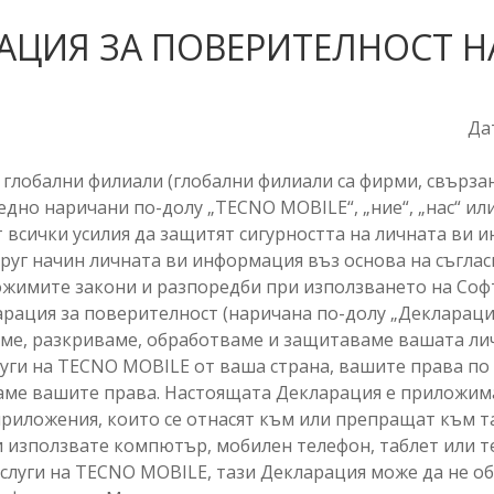
АЦИЯ ЗА ПОВЕРИТЕЛНОСТ Н
Дат
глобални филиали (глобални филиали са фирми, свърза
едно наричани по-долу „TECNO MOBILE“, „ние“, „нас“ и
 всички усилия да защитят сигурността на личната ви 
уг начин личната ви информация въз основа на съгласи
жимите закони и разпоредби при използването на Соф
рация за поверителност (наричана по-долу „Декларация
аме, разкриваме, обработваме и защитаваме вашата л
луги на TECNO MOBILE от ваша страна, вашите права п
аме вашите права. Настоящата Декларация е приложим
 приложения, които се отнасят към или препращат към 
и използвате компютър, мобилен телефон, таблет или т
услуги на TECNO MOBILE, тази Декларация може да не о