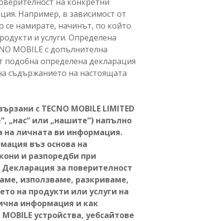
поверителност на конкретни
ция. Например, в зависимост от
о се намирате, начинът, по който
родукти и услуги. Определена
ECNO MOBILE с допълнителна
 от подобна определена декларация
 на съдържанието на настоящата
вързани с TECNO MOBILE LIMITED
“, „нас“ или „нашите“) напълно
а на личната ви информация.
мация въз основа на
кони и разпоредби при
а Декларация за поверителност
раме, използваме, разкриваме,
то на продукти или услуги на
лична информация и как
MOBILE устройства, уебсайтове