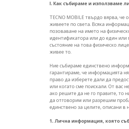
I. Как събираме и използваме 
TECNO MOBILE твърдо вярва, че ос
живеете по света. Всяка информа
позоваване на името на физическ
идентификатора или до един или 
състояние на това физическо лиц
живее то.
Ние събираме единствено информа
гарантираме, че информацията ня
право да изберете дали да предо
или когато сме поискали. От вас 
ако решите да не го правите, то 
да отговорим или разрешим пробл
единствено за целите, описани в 
1. Лична информация, която съ