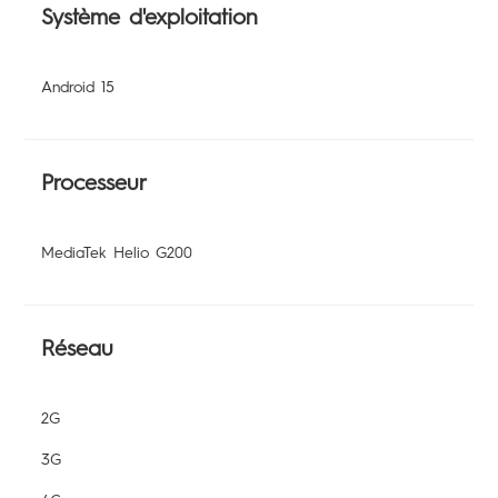
POVA
Système d'exploitation
SPARK
Android 15
Assistance
POP
Processeur
Communauté
MediaTek Helio G200
All Models
Comparer les modèles
Réseau
2G
3G