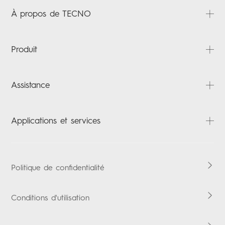
À propos de TECNO
À propos
Produit
Actualités
Contactez-nous
PHANTOM
Assistance
CAMON
POVA
FAQ
Applications et services
SPARK
Téléchargements
POP
Carlcare
HiOS
Tablettes
Vérification de la garantie
Boomplay Music
Politique de confidentialité
Accessories
Vskit
Conditions d'utilisation