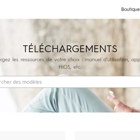
Boutique
CAMON
SPARK
POP
TÉLÉCHARGEMENTS
rgez les ressources de votre choix : manuel d'utilisation, app
All Models
Comparer les modèles
HiOS, etc.