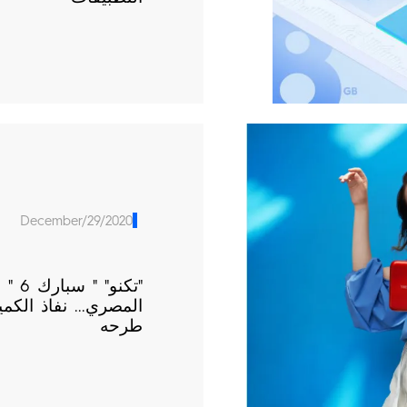
December/29/2020
"تكن
المصري... نفاذ الكم
طرحه