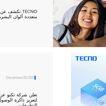
متعددة ألوان البش
December/20/2021
تعلن شركة تكنو عن 
لتعزيز ذاكرة الوصو
التطبيقات