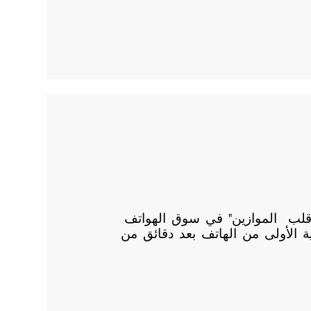
و" " سبارك 6 " قلب الموازين" في سوق الهواتف
ية الأولى من الهاتف بعد دقائق من