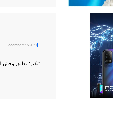
December/29/2020
"تكنو" تطلق وحش الس