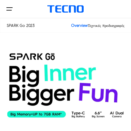
SPARK Go 2023
Overview
Τεχνικές προδιαγραφές
Τηλέφωνα
SPARK
POP
Σημεία αγοράς
Υποστήριξη
Όλα
Σύγκριση μοντέλων