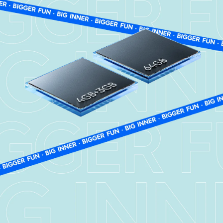
Big Memory+Up
to 7GB RAM*
Multi-tasking，less lagging
Download music and videos, and
save photos without worrying about
storage. Extended RAM 2.0 allows
up to 3 GB of storage memory to be
used as RAM to keep the phone
running smooth and fast.
*64GB ROM + 4GB RAM version with 2GB RAM
expansion by default and up to 3GB RAM expansion.