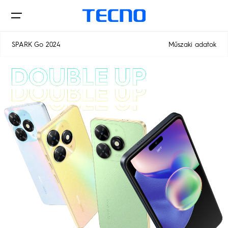
SPARK Go 2024
Műszaki adatok
Telefon
Hol kapható
POVA
SPARK
Támogatás
Összes modell
Modellek összehasonlítása