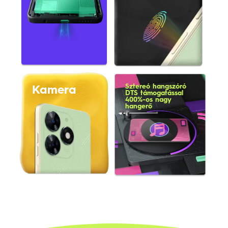
Sztereó hangszóró
Kamera
DTS támogatással
400%-os nagy
hangerő