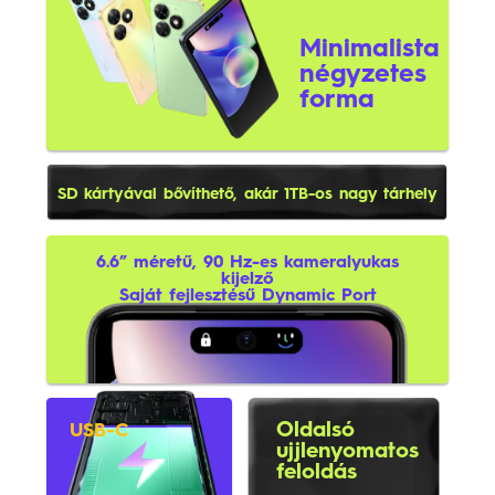
Minimalista
négyzetes
forma
SD kártyával bővíthető, akár 1TB-os nagy tárhely
6.6” méretű, 90 Hz-es kameralyukas
kijelző
Saját fejlesztésű Dynamic Port
Oldalsó
USB-C
ujjlenyomatos
feloldás