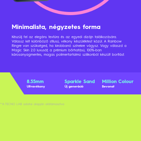
Minimalista, négyzetes forma
Készülj fel az elegáns textúra és az egyedi dizájn találkozására.
Válassz két különböző stílusú, vékony készüléktest közül. A Rainbow
Ringre van szükséged, ha kirobbanó színekre vágysz. Vagy válaszd a
Magic Skin 2.0 luxusát, a prémium bőrhatású, 100%-ban
károsanyagmentes, magas polimertartalmú szilikonból készült borítást.
8.55mm
Sparkle Sand
Million Colour
Ultravékony
Új generáció
Bevonat
**A TECNO LAB adatai alapján alátámasztva