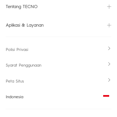
POVA
FAQ
Tentang TECNO
SPARK
Unduhan
Laptops
Carlcare
Tentang Kami
Aplikasi & Layanan
Tablets
Pemeriksaan Garansi
Berita
Aksesori
Hubungi Kami
HiOS
Polisi Privasi
Syarat Penggunaan
Peta Situs
Indonesia