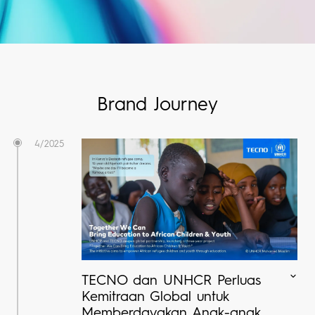
AlOT
All Models
Compare Models
Toko
Brand Journey
MEGABOOK K Series
Dukungan
4/2025
All Models
Compare Models
TECNO dan UNHCR Perluas
Kemitraan Global untuk
Memberdayakan Anak-anak