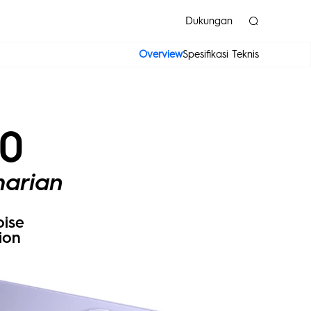
Dukungan
Overview
Spesifikasi Teknis
 Series
SPARK
0
arian
oise
ion