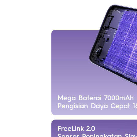
Mega Baterai 7000mAh
Pengisian Daya Cepat 
FreeLink 2.0
Sensor Peningkatan Siny