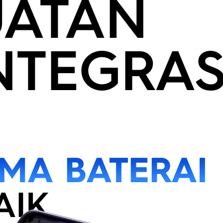
UATAN
NTEGRAS
MA BATERAI
AIK