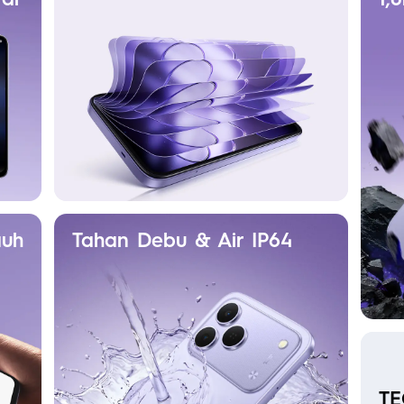
auh
Tahan Debu & Air IP64
TE