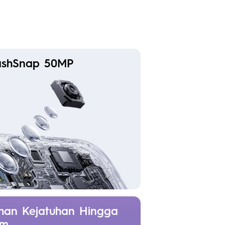
ashSnap 50MP
han Kejatuhan Hingga
8m