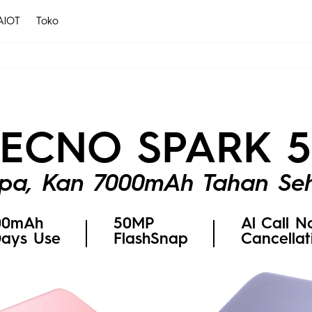
AlOT
Toko
MEGABOOK K
CAMON
POVA
OK S Series
MEGABOOK T Series
TECNO SPARK 5
All Models
Compare Models
All Models
Compare Models
pa, Kan 7000mAh Tahan Seh
00mAh
50MP
Al Call N
Days Use
FlashSnap
Cancellat