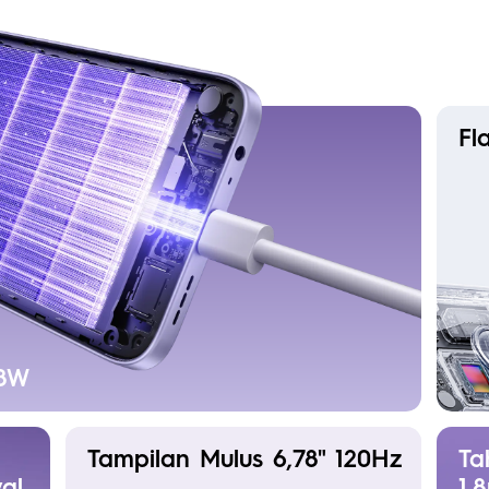
Fl
18W
Tampilan Mulus 6,78" 120Hz
Ta
al
1,