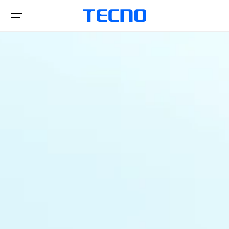
Téléphones
Accessories
CAMON
PHANTOM
Tablettes
Boutiques
POP