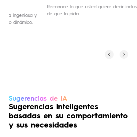
pe
Reconoce lo que usted quiere decir incluso antes
de que lo pida.
Copi
inst
perm
Sugerencias de IA
Sugerencias inteligentes
basadas en su comportamiento
y sus necesidades