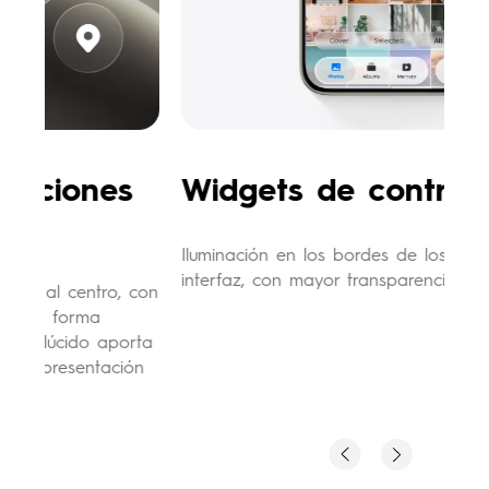
Widgets de control
A
Iluminación en los bordes de los controles de
Ac
interfaz, con mayor transparencia y elegancia.
di
con
br
en
rta
ón