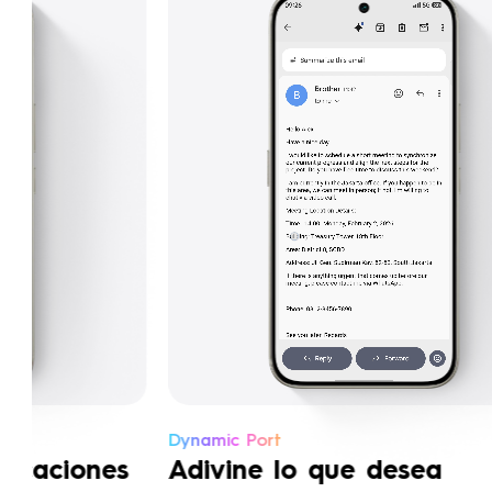
Dynamic Port
Not
Adivine lo que desea
Re