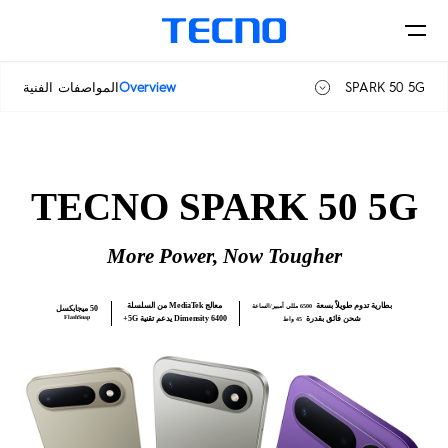
SPARK 50 5G
Overview
المواصفات الفنية
SPARK 50
الهواتف
SPARK 50 5G
TECNO SPARK 50 5G
More Power, Now Tougher
اكسسورات
POVA
CAMON
بطارية تدوم طويلاً بسعة
معالج MediaTek من السلسلة
6500 مللي أمبير/الساعة
50 ميجابكسل
شحن فائق بقدرة
Dimensity 6400 يدعم تقنية 5G+
FlashSnap
45 واط
أين يمكن الشراء
Accessories
MEGABOOK
SPARK