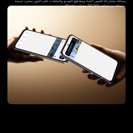
يمكنك مشاركة الصور الحية ومقاطع الفيديو والملفات على الفور بمجرد لمسة
بسيطة بين هواتف TECNO وهواتف iPhone.