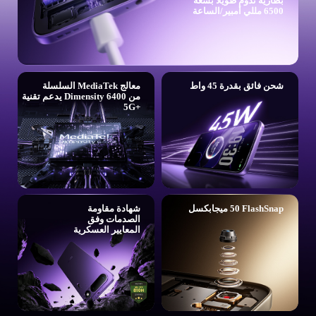
بطارية تدوم طويلاً بسعة
6500 مللي أمبير/الساعة
شحن فائق بقدرة 45 واط
معالج MediaTek السلسلة
من Dimensity 6400 يدعم تقنية
5G+‎
شهادة مقاومة
الصدمات وفق
المعايير العسكرية