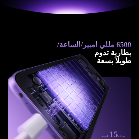
6500 مللي أمبير/الساعة/
بطارية تدوم
طويلاً بسعة
15
ساعة
لمدة