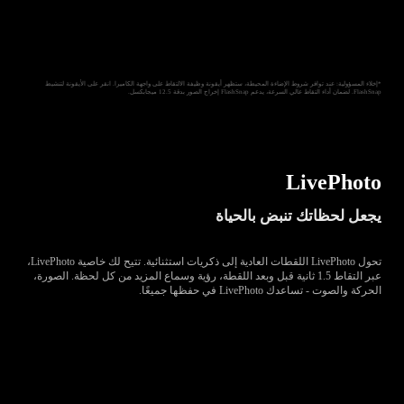
*إخلاء المسؤولية: عند توافر شروط الإضاءة المحيطة، ستظهر أيقونة وظيفة الالتقاط على واجهة الكاميرا. انقر على الأيقونة لتنشيط
FlashSnap. لضمان أداء التقاط عالي السرعة، يدعم FlashSnap إخراج الصور بدقة 12.5 ميجابكسل.
LivePhoto
يجعل لحظاتك تنبض بالحياة
تحول LivePhoto اللقطات العادية إلى ذكريات استثنائية. تتيح لك خاصية LivePhoto،
عبر التقاط 1.5 ثانية قبل وبعد اللقطة، رؤية وسماع المزيد من كل لحظة. الصورة،
الحركة والصوت - تساعدك LivePhoto في حفظها جميعًا.