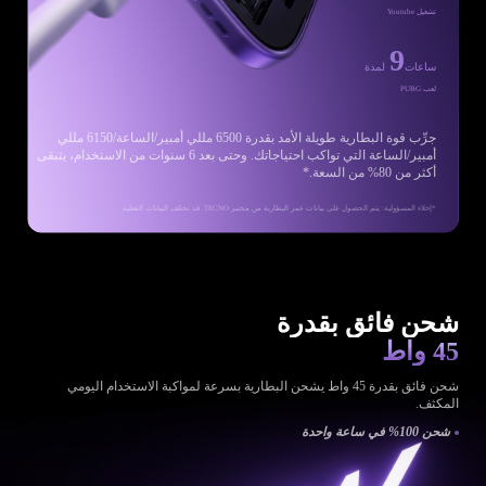
تشغيل Youtube
9
ساعات
لمدة
لعب PUBG
جرِّب قوة البطارية طويلة الأمد بقدرة 6500 مللي أمبير/الساعة/6150 مللي
أمبير/الساعة التي تواكب احتياجاتك. وحتى بعد 6 سنوات من الاستخدام، يتبقى
أكثر من 80% من السعة.*
*إخلاء المسؤولية: يتم الحصول على بيانات عمر البطارية من مختبر TECNO. قد تختلف البيانات الفعلية.
شحن فائق بقدرة
45 واط
شحن فائق بقدرة 45 واط يشحن البطارية بسرعة لمواكبة الاستخدام اليومي
المكثف.
شحن 100% في ساعة واحدة