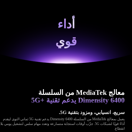
أداء
قوي
معالج MediaTek من السلسلة
Dimensity 6400 يدعم تقنية 5G+‎
سريع، انسيابي، ومزود بتقنية 5G.
يعمل بمعالج MediaTek من السلسلة Dimensity 6400 يدعم تقنية 5G ثماني النوى ليقدم
أداءً قويًا لشبكات 5G. جرِّب أوقات استجابة متسارعة وتعدد مهام سلس لتشغيل يومي بلا
انقطاع.