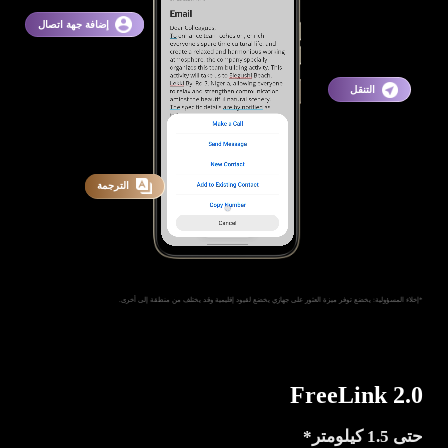
إضافة جهة اتصال
التنقل
الترجمة
*إخلاء المسؤولية: يخضع توفر ميزة العثور على جهازي يخضع لقيود إقليمية وقد يختلف من منطقة إلى أخرى.
FreeLink 2.0
حتى 1.5 كيلومتر*