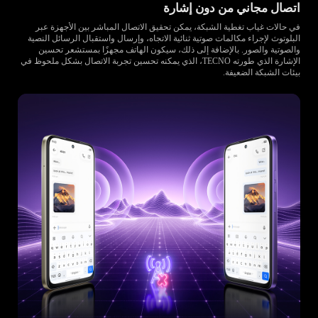
اتصال مجاني من دون إشارة
في حالات غياب تغطية الشبكة، يمكن تحقيق الاتصال المباشر بين الأجهزة عبر
البلوتوث لإجراء مكالمات صوتية ثنائية الاتجاه، وإرسال واستقبال الرسائل النصية
والصوتية والصور. بالإضافة إلى ذلك، سيكون الهاتف مجهزًا بمستشعر تحسين
الإشارة الذي طورته TECNO، الذي يمكنه تحسين تجربة الاتصال بشكل ملحوظ في
بيئات الشبكة الضعيفة.
*إخلاء المسؤولية: يمكن الحصول على تجربة جيدة ضمن منطقة مفتوحة وخالية من العوائق يبلغ قطرها 1.5 كيلومتر. قد يختلف التأثير الفعلي
تبعًا لبيئة الاستخدام.