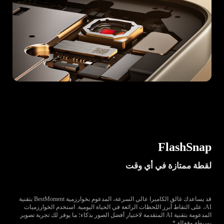
*إخلاء المسؤولية: تدعم خوارزمية AI RAW ذاكرة RAM سعة 8 جيجابايت.
FlashSnap
لقطة ممتازة في أي وقت
قد يساعدك غالق الكاميرا عالي السرعة، المدعوم بخوارزمية BestMoment بتقنية
AI، على التقاط أبرز اللحظات الرائعة في الحياة اليومية. استخدم الخوارزميات
المدعومة بتقنية AI المتقدمة لاختيار أفضل الصور بذكاء؛ ما يوفر لك تجربة تصوير
بسيطة وفعالة.*