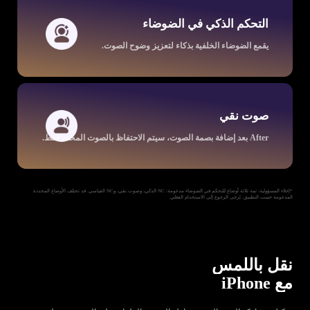
التحكم الذكي في الضوضاء
يقمع الضوضاء الخلفية بذكاء لتعزيز وضوح الصوت.
صوت نقي
After بعد إضافة بصمة الصوت، سيتم الاحتفاظ بالصوت المحدد فقط.
*إخلاء المسؤولية: ثمة ثلاثة أوضاع للتحكم في الضوضاء مدعومة: NC الذكي، وصوت نقي، وNC القياسي. قد تختلف الأوضاع المحددة
المدعومة حسب التطبيق. يُرجى الرجوع إلى الاستخدام الفعلي.
نقل باللمس
مع iPhone