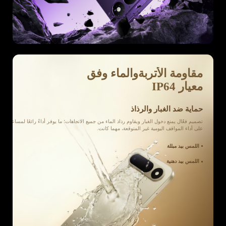
مقاومة الأتربةوالماء وفق
معيار IP64
حماية ضد الغبار والرذاذ
تصميم فعّال يمنع دخول الغبار ويقاوم رذاذ الماء من جميع الاتجاهات؛ ما يوفر أداءً رائعًا لمساعدتك
على أداء المواقف اليومية غير المتوقعة، مهما كانت.
اللمس بيد مبللة
اللمس بيد دهنية