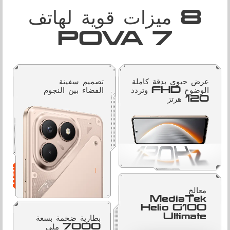
8 ميزات قوية لهاتف
POVA 7
عرض حيوي بدقة كاملة
تصميم سفينة
الوضوح FHD وتردد
الفضاء بين النجوم
120 هرتز
معالج
MediaTek
Helio G100
Ultimate
بطارية ضخمة بسعة
7000 ملي