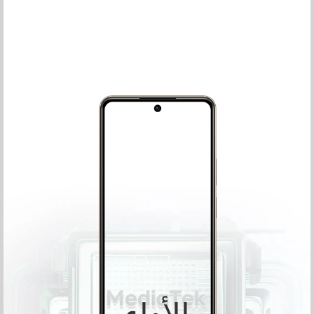
لإسعادك
منذ بدء التشغيل إلى إيقاف التشغيل، فإن الرسوم المتحركة
النابضة بالحياة على شاشة POVA تدخل عليك البهجة.