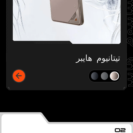
انيوم هايبر
تيتانيوم هايبر
الأداء
02