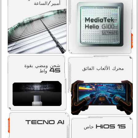
أمبير/الساعة
شحن ومضي بقوة
محرك الألعاب الفائق
45 واط
TECNO AI
HiOS 15 خاص