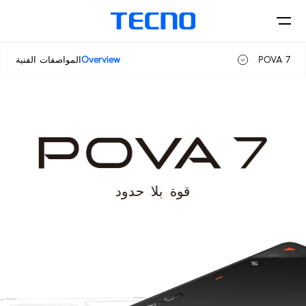
POVA 7
Overview
المواصفات الفنية
POVA 7
الهواتف
POVA 7 5G
POVA 7 Ultra 5G
اكسسورات
قوة بلا حدود
POVA
CAMON
المتاجر
Accessories
MEGABOOK
SPARK