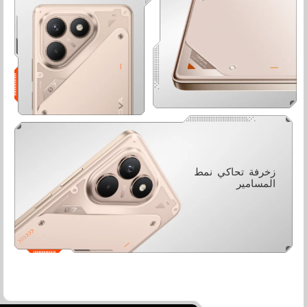
زخرفة تحاكي نمط
المسامير