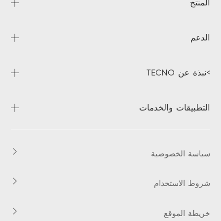
المنتج
CAMON
الدعم
POVA
SPARK
الأسئلة المتداولة
>نبذة عن TECNO
Accessories
التنزيلات
MEGABOOK
التحقق من الضمان
نُبذة عنا
التطبيقات والخدمات
أخبار
Contact us
HiOS
Boomplay Music
سياسة الخصوصية
شروط الاستخدام
خريطة الموقع