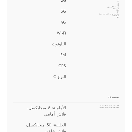
2G
4G
5G
5G+
بتردد 2.4 + 5 جيجاهرتز
البلوتوث 5.4
3G
GNSS
FM
جهاز تحكم عن بعد بالأشعة تحت الحمراء
FreeLink 2.0
NFC
4G
Wi-Fi
البلوتوث
FM
GPS
النوع C
Camera
الأمامية: فلاش فردي بدقة 8 ميجابكسل
الأمامية: 8 ميجابكسل،
الخلفية: فلاش فردي بدقة 50 ميجابكسل
فلاش أمامي
الخلفية: 50 ميجابكسل،
فلاش خلفي