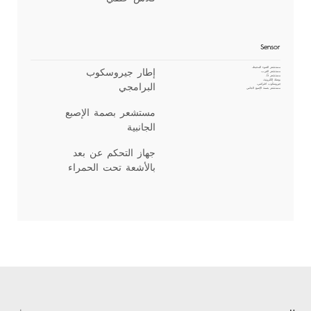
Sensor
مستشعر الضوء المحيط،
إطار جيروسكوب
مستشعر القرب،
مستشعر G،
بوصلة إلكترونية،
البرامجي
جيروسكوب افتراضي،
مستشعر بصمة الإصبع الجانبي
مستشعر بصمة الإصبع
الجانبية
جهاز التحكم عن بعد
بالأشعة تحت الحمراء