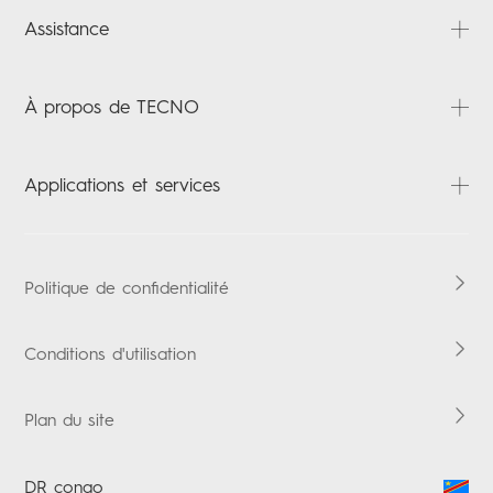
PHANTOM
Assistance
CAMON
SPARK
FAQ
À propos de TECNO
POP
Téléchargements
LAPTOPS
Carlcare
À propos
Applications et services
TABLETTES
Vérification de la garantie
Actualités
ACCESSORIES
Security Response Center
Contactez-nous
HiOS
Eu Declaration Of Conformity
Boomplay Music
Politique de confidentialité
EU Data Act
Conditions d'utilisation
Plan du site
DR congo