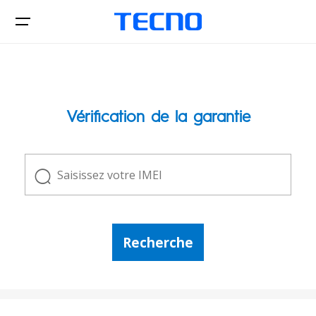
Téléphones
Vérification de la garantie
Laptops
PHANTOM
CAMON
Tablettes
SPARK
POP
Recherche
MEGABOOK K Series
Accessories