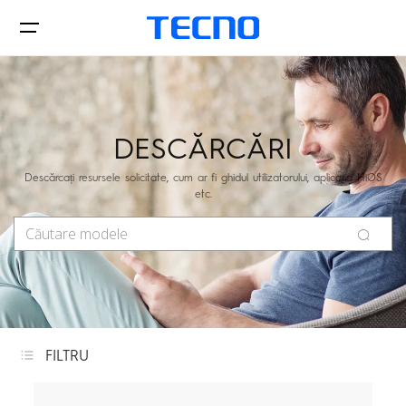
Telefoane Mobile
DESCĂRCĂRI
Descărcați resursele solicitate, cum ar fi ghidul utilizatorului, aplicația HiOS
etc.
Magazine Partenere
POVA
SPARK
De Unde Cumpar
FILTRU
Toate modelele
Comparare modele
Telefoane