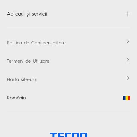
Despre noi
Aplicații și servicii
ȘTIRI
Contactați-ne
HiOS
Politica de Confidențialitate
Termeni de Utilizare
Harta site-ului
România