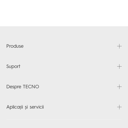
Produse
SPARK
Suport
POVA
ÎNTREBĂRI FRECVENTE
Despre TECNO
Despre noi
Aplicații și servicii
ȘTIRI
Contactați-ne
HiOS