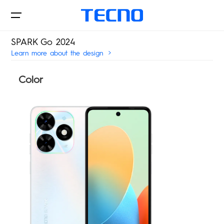
SPARK Go 2024
Learn more about the design
Telefoane Mobile
Color
Magazine Partenere
POVA
SPARK
De Unde Cumpar
Toate modelele
Comparare modele