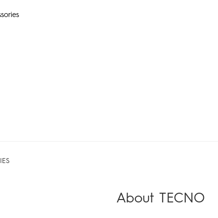
sories
CAMON
SPARK
POP
All Models
Compare Models
IES
About TECNO