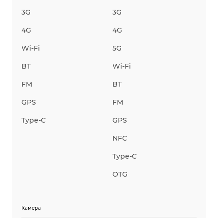
3G
3G
4G
4G
Wi-Fi
5G
BT
Wi-Fi
FM
BT
GPS
FM
Type-C
GPS
NFC
Type-C
OTG
Камера