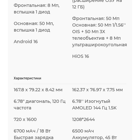
(расширение ОЗУ на
Фронтальная: 8 Мп,
12 ГБ)
вспышка 1 диод
Фронтальная: 50 Мп
Основная: 50 Мп,
Основная: 50 Мп 1/1.56''
вспышка 1 диод
OIS + 50 Мп 3X
телеобъектив + 8 Мп
Android 16
ультраширокоугольная
HiOS 16
Характеристики
167.8 x 79.22 x 8.42 мм
162.37 x 76.97 x 7.75 мм
6.78" диагональ, 120 Гц
6.78'' Изогнутый
частота
AMOLED 144 Гц 1.5K
720 x 1600
1208*2644
6700 мАч / 18 Вт
6500 мАч
Быстрая зарядка
Аккумулятор, 45 Вт