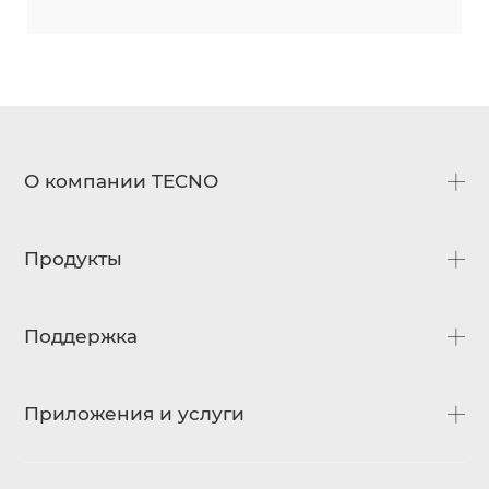
О компании TECNO
О нас
Продукты
Новости
Контакты
CAMON
Поддержка
SPARK
Часто задаваемые вопросы
Приложения и услуги
Загрузки
Сервисные центры
HiOS