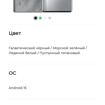
Сите модели
Спореди модели
Py
O'z
Цвет
Py
Галактический чёрный / Морской зелёный /
Ледяной белый / Пустынный титановый
ОС
Android 15