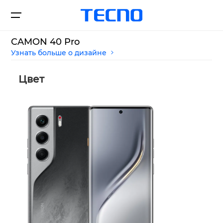
CAMON 40 Pro
Узнать больше о дизайне
Смартфоны
Цвет
Где купить
Новости
CAMON
SPARK
Поддержка