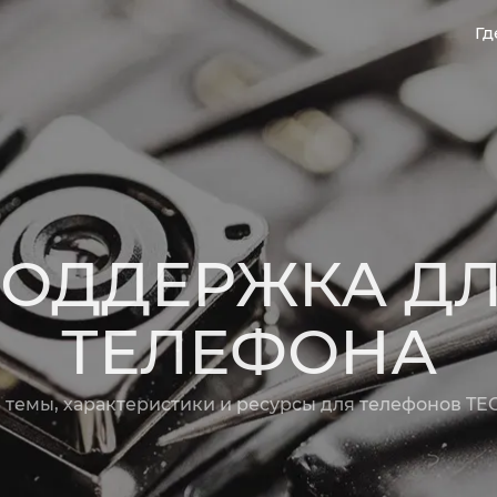
Гд
O'z
Py
CAMON
SPARK
ОДДЕРЖКА Д
ТЕЛЕФОНА
Сите модели
Спореди модели
 темы, характеристики и ресурсы для телефонов T