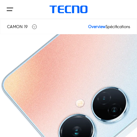
CAMON 19
Overview
Spécifications
CAMON 19
Téléphones
CAMON 19 Pro
CAMON 19 Pro 5G
Tablettes
CAMON
PHANTOM
Accessories
Boutiques