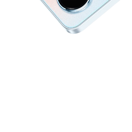
POVA
SPARK
Assistance
Communauté
POP
Comparer les modèles
All Models