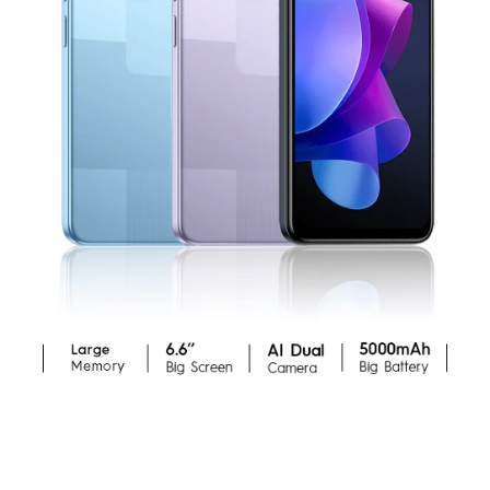
POVA
SPARK
Assistance
POP
Communauté
All Models
Comparer les modèles