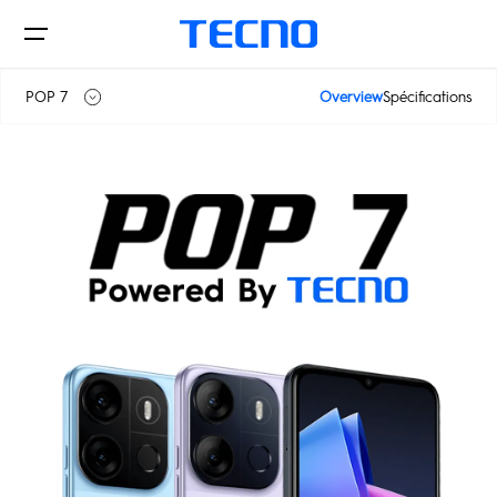
POP 7
Overview
Spécifications
POP 7
Téléphones
POP 7 Pro
Tablettes
CAMON
PHANTOM
Accessories
Boutiques