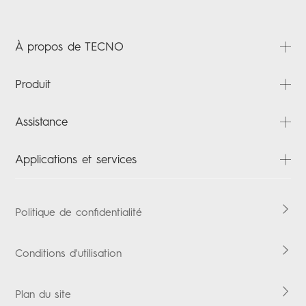
À propos de TECNO
À propos
Produit
Actualités
PHANTOM
Contactez-nous
Assistance
CAMON
FAQ
POVA
Applications et services
Téléchargements
SPARK
HiOS
Carlcare
POP
Boomplay Music
Politique de confidentialité
Vérification de la garantie
Tablettes
Vskit
Conditions d'utilisation
Accessories
Plan du site