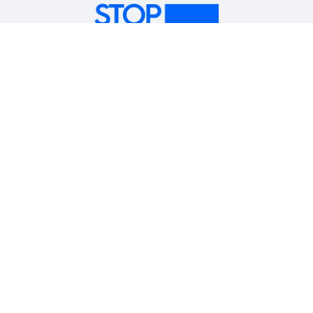
Dynamický
Na trhu je k dispozici řada CAMON 18