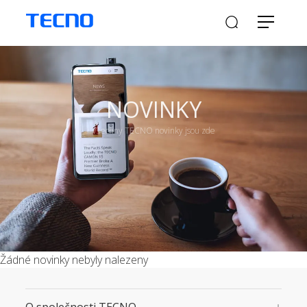
NOVINKY
Všechny TECNO novinky jsou zde
Žádné novinky nebyly nalezeny
O společnosti TECNO