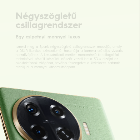
Négyszögletű
csillagrendszer
Egy csipetnyi mennyei luxus
Ismerd meg a Spark négyszögletű csillagrendszer modulját, amely
a DSLR ikonikus szimbólumát használja a kamera erőteljes vizuális
narratívájához. A luxusórákból merített nanoméretű fotolitográfiai
technikával készült készülék először vezeti be a 3D-s dizájnt az
okostelefonok világába, tovább feszegetve a kivitelezés határait.
Merülj el a mennyei kifinomultságban.