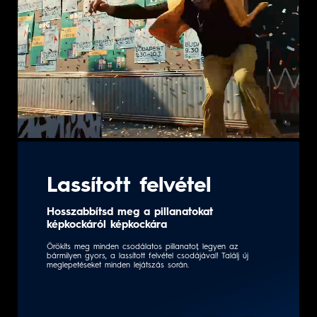
Lassított felvétel
Hosszabbítsd meg a pillanatokat
képkockáról képkockára
Örökíts meg minden csodálatos pillanatot, legyen az
bármilyen gyors, a lassított felvétel csodájával! Találj új
meglepetéseket minden lejátszás során.