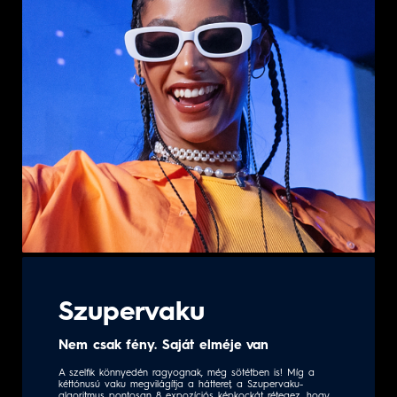
Szupervaku
Nem csak fény. Saját elméje van
A szelfik könnyedén ragyognak, még sötétben is! Míg a
kéttónusú vaku megvilágítja a hátteret, a Szupervaku-
algoritmus pontosan 8 expozíciós képkockát rétegez, hogy
azt a fényt sugározza, amire szüksége van! Fizikai
kitöltőfény + MI-finomhangolás, az eredmény tetszetős fotók