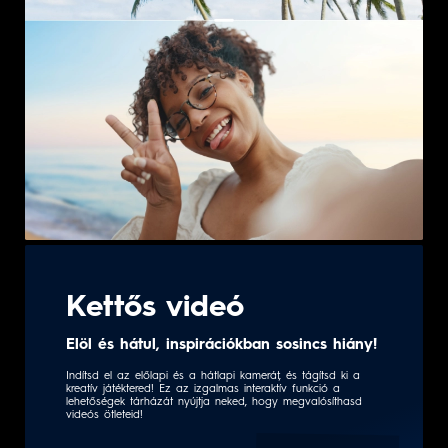
Kettős videó
Elöl és hátul, inspirációkban sosincs hiány!
Indítsd el az előlapi és a hátlapi kamerát, és tágítsd ki a
kreatív játéktered! Ez az izgalmas interaktív funkció a
lehetőségek tárházát nyújtja neked, hogy megvalósíthasd
videós ötleteid!