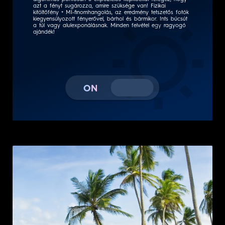
kiegyensúlyozott fényerővel, bárhol és bármikor. Ints búcsút
a túl vagy alulexponálásnak. Minden felvétel egy ragyogó
ajándék!
ON