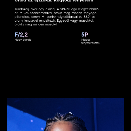
Urald az éjszakát. Ragyogj fényesen!
Tündökölj, akár egy csillag! A SPARK egy lélegzetelállító
32 MP-es szelfikamerával örökíti meg minden ragyogó
pillanatod, amely MI portré-helyreállítással és 88,9°-os
arany lencsével rendelkezik. Egyedül vagy másokkal,
örökíts meg minden mosolyt!
F/2,2
5P
Nagy blende
Magas
fényáteresztés