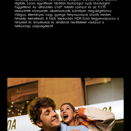
Örökítsd meg a világodat epikus részletességgel a SPARK
legnagyobb felbontású, 108 MP-es ultraérzékeny kamerájával – a
csúcsminőségű specifikációkkal rendelkező, minden igényt kielégítő
objektívvel, amely új szintre emeli a fotózást. Közel vagy távol, a
tisztaság biztosított. A háromszoros beépített érzékelő és a tízszeres
digitális zoom együttesen hibátlan tisztaságot nyújt, távolságtól
függetlenül. Az ultraszéles 1/1.67” méretű szenzor és az F/1.75
rekeszérték könnyedén alkalmazkodik bármilyen megvilágításhoz.
Világos, ellenfényes vagy gyenge fényviszonyok között, minden
fénykép kiemelkedő. A több képkockás HDR-fúzió kiegyensúlyozza a
fényeket és árnyékokat, és rendkívüli felvételeket varázsol a
hétköznapi szépségekből!