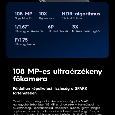
108 MP
10X
HDR-algoritmus
Nagy felbontás
Digitális zoom
Többkockás fúzió
1/1.67"
6P
3X
Ultranagy érzékelőterület
Ultratiszta lencsék
Érzékelőn belüli nagyítás
F/1.75
Ultranagy blende
108 MP-es ultraérzékeny
főkamera
Példátlan képalkotási tisztaság a SPARK
történetében