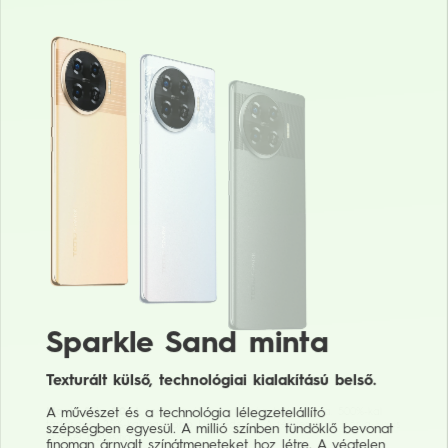
Sparkle Sand minta
Sparkle Sand minta
Texturált külső, technológiai kialakítású belső.
Texturált külső, technológiai kialakítású belső.
A művészet és a technológia lélegzetelállító
Magic Skin 2.0:
A szépség és a tartósság találkozása. 500%-kal
tartósabb. 25%-kal nagyobb UV-védelem. A fényes matt bőr a luxus
szépségben egyesül. A millió színben tündöklő bevonat
érzését biztosítja.
finoman árnyalt színátmeneteket hoz létre. A végtelen