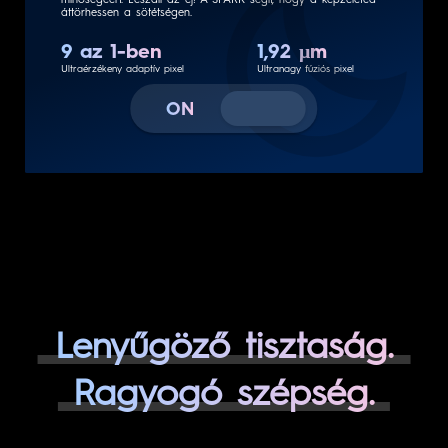
mód ezt erősíti a zaj és a részletek kiegyensúlyozásával, a
gyenge fényviszonyok mellett készített felvételek kiemelkedő
minőségéért. Leszáll az éj! A SPARK segít, hogy a képzeleted
áttörhessen a sötétségen.
9 az 1-ben
1,92 μm
Ultraérzékeny adaptív pixel
Ultranagy fúziós pixel
ON
Lenyűgöző tisztaság.
Ragyogó szépség.