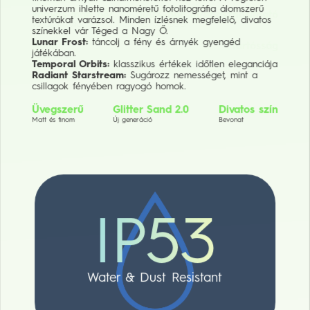
univerzum ihlette nanoméretű fotolitográfia álomszerű
Fényes matt bőr
100%-ban újrahasznosítható
textúrákat varázsol. Minden ízlésnek megfelelő, divatos
Vizuális feljavítás
Környezetbarát
színekkel vár Téged a Nagy Ő.
Lunar Frost:
táncolj a fény és árnyék gyengéd
Nulla
Tartósság
játékában.
Káros anyag
Temporal Orbits:
klasszikus értékek időtlen eleganciája
Radiant Starstream:
Sugározz nemességet, mint a
csillagok fényében ragyogó homok.
Üvegszerű
Glitter Sand 2.0
Divatos szín
Matt és finom
Új generáció
Bevonat
IP53
Water & Dust Resistant