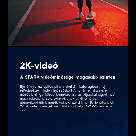
2K-videó
A SPARK videóminősége magasabb szinten
Élje át újra az epikus pillanatokat 2K-tisztaságban – új
felfedezések minden lejátszáskor! A háttér természetesen
mosódik el, így hősöd kiemelkedhet; az „éjszakai algoritmus”
maximalizálja a zajcsökkentést, így a félhomályos
jelenetekből élénk mesék válnak. Szúrd ki a HŰHA-pillanatok
2K részleteit, amelyek nem bújhatnak el a SPARK sasszeme
elől!
ON