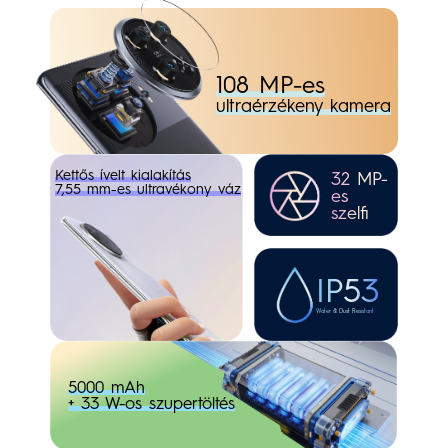
108 MP-es
ultraérzékeny kamera
Kettős ívelt kialakítás
32 MP-
7,55 mm-es ultravékony váz
es
szelfi
IP53
Water & Dust Resistant
5000 mAh
+ 33 W-os szupertöltés