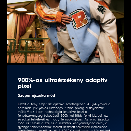
900%-os ultraérzékeny adaptív
pixel
Szuper éjszaka mód
Érezd a fény erejét az éjszaka sötétségében. A 0,64 μm-től a
hatalmas 1,92 μm-es ultranagy fúziós pixelig a figyelemre
méltó 9 az 1-ben technológia lehetővé teszi a
fényérzékenység fokozását, 900%-kal több fényt biztosít az
éjszakai felvételekhez, hogy Te ragyoghass. Az ultra éjszakai