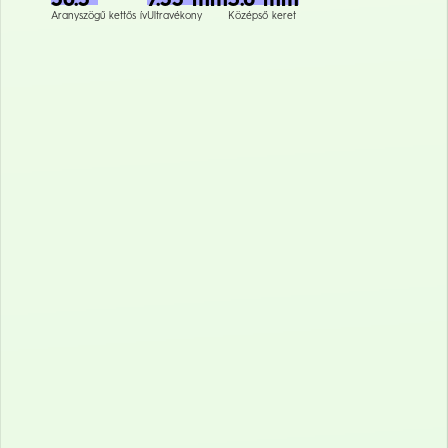
Aranyszögű kettős ív
Ultravékony
Középső keret