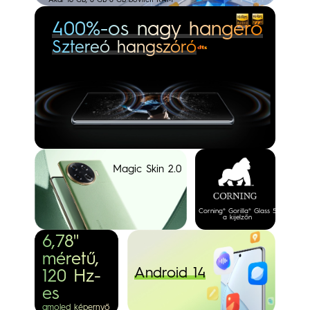
400%-os nagy hangerő
Sztereó hangszóró
Magic Skin 2.0
Corning® Gorilla® Glass 5
a kijelzőn
6,78''
méretű,
Android 14
120 Hz-
es
amoled képernyő