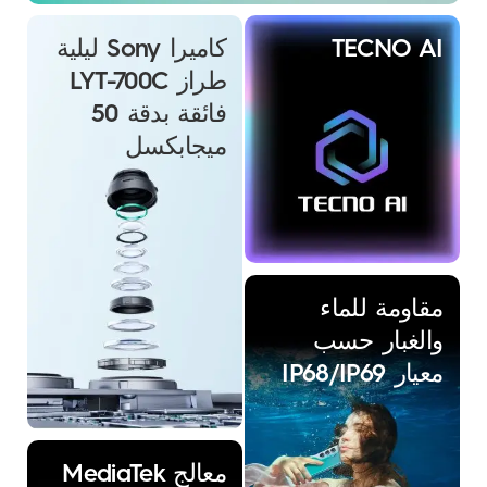
TECNO AI
كاميرا Sony ليلية
طراز LYT-700C
فائقة بدقة 50
ميجابكسل
مقاومة للماء
والغبار حسب
معيار IP68/IP69
معالج MediaTek