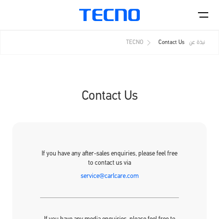
نبذة عن TECNO
Contact Us
الهواتف
Contact Us
اكسسورات
CAMON
PHANTOM
If you have any after-sales enquiries, please feel free
to contact us via
service@carlcare.com
المتاجر
Smart-Audio
POVA
SPARK