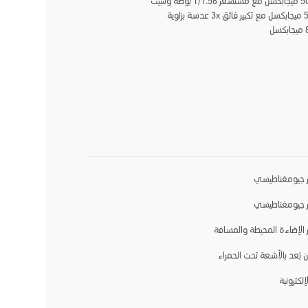
الخلفية: 50 ميجابكسل مع مستشعر 1/1.56 بوصة وتثبيت
بصري+50 ميجابكسل مع تكبير فائق 3x عدسة بزاوية
جيومغناطيسي
جيومغناطيسي
لإضاءة المحيطة والمسافة
 بُعد بالأشعة تحت الحمراء
إلكترونية