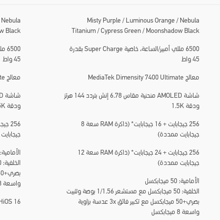
/ Nebula
Misty Purple / Luminous Orange / Nebula
ow Black
Titanium / Cypress Green / Moonshadow Black
6500 مللي أمبير/الساعة، خاصية Super Charge بقدرة
45 واط
45 واط
معالج MediaTek Dimensity 7400 Ultimate
معالج MediaTek Dimensity G200 Ultimate
شاشة AMOLED منحنية مقاس 6.78 إنش بتردد 144 هرتز
ودقة 1.5K
ودقة 1.5K
256 جيجابايت + 16 جيجابايت* (ذاكرة RAM سعة 8
جيجابايت ممددة)
جيجابايت
256 جيجابايت + 24 جيجابايت* (ذاكرة RAM سعة 12
الأمامية: 32 ميجابكس
جيجابايت ممددة)
الأمامية: 50 ميجابكسل
واسعة 8 ميجابكسل
الخلفية: 50 ميجابكسل مع مستشعر 1/1.56 بوصة وتثبيت
بصري+50 ميجابكسل مع تكبير فائق 3x عدسة بزاوية
HiOS 16
واسعة 8 ميجابكسل