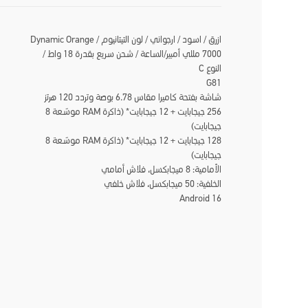
ازرق / اسود / ارجواني / لون التيتانيوم / Dynamic Orange
7000 مللي أمبير/الساعة / شحن سريع بقدرة 18 واط /
النوع C
G81
شاشة بفتحة كاميرا مقاس 6.78 بوصة وتردد 120 هرتز
256 جيجابايت + 12 جيجابايت* (ذاكرة RAM موسّعة 8
جيجابايت)
128 جيجابايت + 12 جيجابايت* (ذاكرة RAM موسّعة 8
جيجابايت)
الأمامية: 8 ميجابكسل، فلاش أمامي
الخلفية: 50 ميجابكسل، فلاش خلفي
Android 16