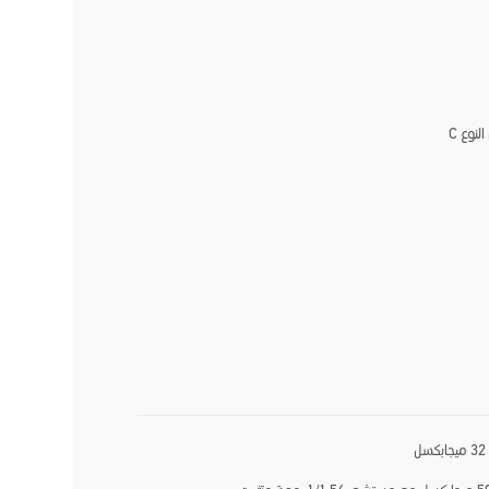
لنوع C
ل