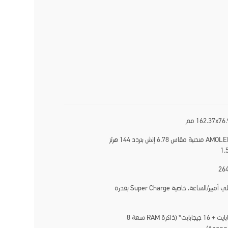
162.37x76 مم
شاشة AMOLED منحنية مقاس 6.78 إنش بتردد 144 هرتز
6500 مللي أمبير/الساعة، خاصية Super Charge بقدرة
256 جيجابايت + 16 جيجابايت* (ذاكرة RAM سعة 8