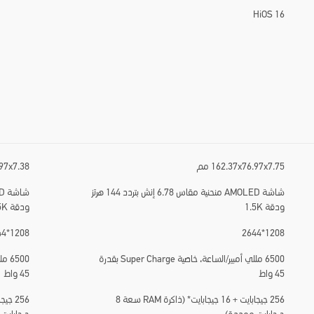
HiOS 16
162.37x76.97x7.75 مم
.97x7.38
شاشة AMOLED منحنية مقاس 6.78 إنش بتردد 144 هرتز
ودقة 1.5K
ودقة 1.5K
1208*2644
1208*2644
6500 مللي أمبير/الساعة، خاصية Super Charge بقدرة
45 واط
45 واط
256 جيجابايت + 16 جيجابايت* (ذاكرة RAM سعة 8