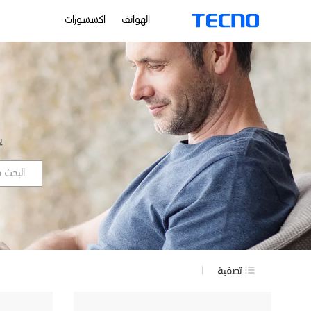
الهواتف
اكسسورات
HANTOM
ي
تصفية
الهواتف