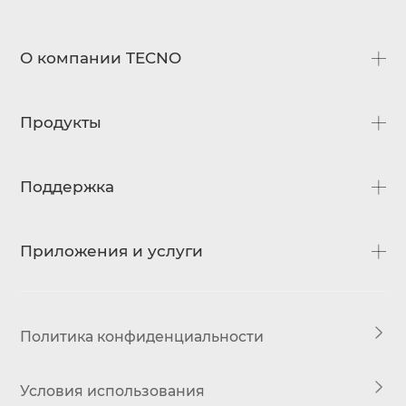
О компании TECNO
О нас
Продукты
Новости
Официальный дистрибьютор
CAMON
Поддержка
POVA
SPARK
Часто задаваемые вопросы
Приложения и услуги
POP
Загрузки
Проверка гарантии
HiOS
Warranty Check
Политика конфиденциальности
Условия использования