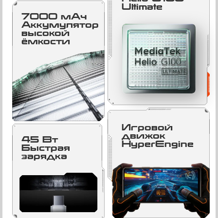
Ultimate
7000 мАч
Аккумулятор
высокой
ёмкости
Игровой
движок
45 Вт
HyperEngine
Быстрая
зарядка