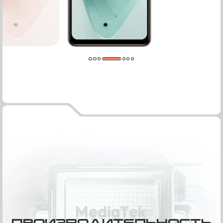
Динамичные
анимации
Обновлённые анимации позволяют вдвойне
насладиться плавной работой интерфейса