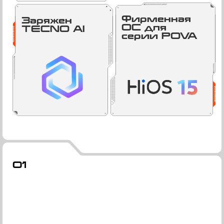
Фирменная
Заряжен
ОС для
TECNO AI
серии POVA
01