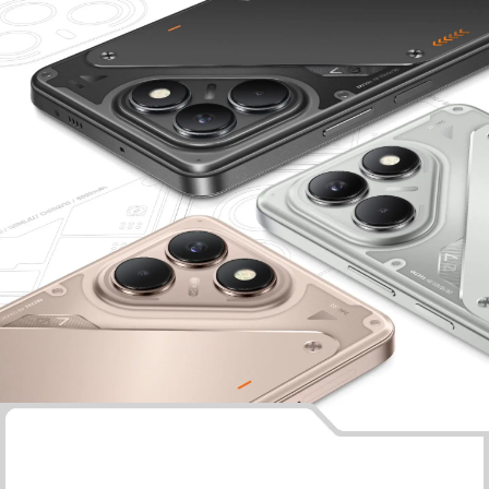
SPARK
POP
Сите модели
Спореди модели