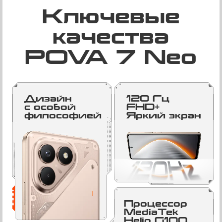
Ключевые
качества
POVA 7 Neo
Дизайн
120 Гц
с особой
FHD+
философией
Яркий экран
Процессор
MediaTek
Helio G100