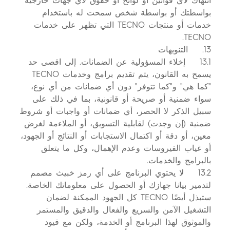
انتهاك لأي قوانين أو لوائح أو حقوق لأي جهات خارجية
بواسطتك أو بواسطة شخص سمحت له باستخدام
خدمات أو منتجات TECNO التي تظهر على خدمات
TECNO.
13. التنويهات
13.1 إخلاء المسؤولية عن الضمانات. إلى اقصى حد
يسمح به القانون، يتم تقديم برامج وخدمات TECNO
"كما هي" و"كما تتوفر" دون أي ضمانات من أي نوع،
سواء ضمنية أو صريحة أو قانونية، بما في ذلك على
سبيل الذكر لا الحصر، أي ضمانات أو واجبات أو شروط
ضمنية (إن وجدت) لقابلية التسويق، أو الملاءمة لغرض
معين، أو دقة أو اكتمال الاستجابات أو النتائج أو الجهود،
أو غياب الفيروسات وعدم الإهمال، وكل ما يتعلق
بالبرامج والخدمات.
13.2 لا يحتوي البرنامج على أي رمز خبيث مصمم
لتدمير بيانا جهازك أو الحصول على معلوماتك الخاصة.
ستبذل أيضًا TECNO كل الجهود الممكنة لضمان
التشغيل الآمن والسريع والفعال والدقيق والمستمر
والموثوق لهذا البرنامج أو الخدمة، ولكن مع قيود