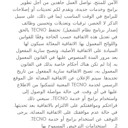
الآمن للمنتج، نواصل العمل جاهدين من أجل تطوير
برامج وخدمات جديدة، ونقدم لكم تحديثات أو إصلاحات
للبرامج في الوقت المناسب (بما في ذلك، على سبيل
الذكر لا الحصر، ترقيات وتعديلات وتحسين وظائف
إصدار برنامج نظام التشغيل). تحتفظ TECNO بالحق
في تعديل هذه الاتفاقية حسب الحاجة وفقًا للقوانين
واللوائح المعمول بها. الاتفاقية المعدّلة سيكون لها
السيادة على الاتفاقية الأصلية، وتصبح سارية المفعول
بعد مرور المدة المنصوص عليها في القانون المعمول
به. إذا لم تكن هناك أحكام خاصة بذلك في القانون
المعمول به، تصبح الاتفاقية سارية المفعول من تاريخ
تجديدها. سيتم الإعلان عن الاتفاقية المعدلة عل الموقع
الرسمي لخدمة TECNO المعنية لتتمكنوا من الاطلاع
عليها في أي وقت. في حالة مواصلة الوصول إلى
واستخدام برامج أو خدمة TECNO، سيعني ذلك
قراءتكم وموافقتكم على الالتزام بالاتفاقية بعد تحديثها.
في حالة عدم موافقتك على الاتفاقية المعدلة، يرجى
التوقف عن استخدام برامج أو خدمة TECNO.
2. استخدامات الترخيص المسموح بها