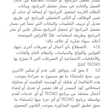
مسار تشغيل البرنامج، أو البيانات التفاعلية من جانب
العميل والخادم في مسار تشغيل البرنامج، وبيانات
النظام اللازمة لتشغيل البرنامج؛ أو إضافة أو حذف أو
تغيير الوظائف أو التأثير التشغيلي للبرنامج عن طريق
تعديل أو تزييف التعليمات والبيانات التي تنشأ في مسار
تشغيل البرنامج؛ أو تشغيل البرنامج بشكل علني أو نشر
البرنامج وطريقة استخدامه علنًا للأغراض الموضحة
أعلاه، سواء تجارية أو خلاف ذلك؛
4.1.5 الاضطلاع بأي أعمال أو تصرفات أخرى تنتهك
القوانين واللوائح والسياسات والنظام العام والعادات
والأخلاقيات الاجتماعية أو التصرفات التي لا تصرّح بها
TECNO كتابيًا.
4.2 لا يحق لك، وتوافق على عدم أو تمكين الآخرين
من، نسخ (باستثناء ما هو مسموح به صراحةً بموجب
هذه الاتفاقية) أو تفكيك أو الهندسة العكسية أو محاولة
استخلاص كود المصدر أو فك تشفير أو تعديل أو إنشاء
أعمال مشتقة من برنامج TECNO أو أي خدمات تُقدم
بواسطة برنامج TECNO أو أي جزء منها (باستثناء ما
يعيق تطبيق القيود المذكورة بموجب القانون المعمول