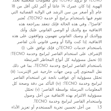
TECNO أو تزويد TECNO بأي معلومات شخصية تحدد
الهوية. إذا كان عمرك 14 عامًا أو أكبر لكن أقل من 18
عام (أو أصغر من سن الرشد في الولاية القضائية التي
تقوم فيها باستخدام برامج أو خدمة TECNO)، تُعتبر
"قاصرًا"، وفي هذه الحالة فإنك تتعقد بمراجعة هذه
الاتفاقية مع والديك أو الوصي القانوني عليك وأنك
ووالديك أو وصيك القانوني تفهمون وتوافقون على هذه
الاتفاقية. إذا كنت والدًا أو وصي قانوني تأذن لقاصر
باستخدام خدمات TECNOن فإنك توافق على: (i)
الإشراف على استخدام القاصر لبرامج وخدمة TECNO؛
(ii) تحمل مسؤولية كل أنواع المخاطر المرتبطة
باستخدام القاصر لبرامج وخدمة TECNO، بما في ذلك
نقل المحتوى إلى ومن جهات خارجية عبر الإنترنت؛ (iii)
تحمّل مسؤولية أي عواقب ناتجة عن استخدام القاصر
لبرامج وخدمة TECNO؛ (iv) التأكد من دقة وصحة كل
المعلومات المرسلة بواسطة القاصر؛ (v) تحمّل
مسؤولية الالتزام بهذه الاتفاقية من أجل وصول
واستخدام القاصر لبرامج وخدمة TECNO.
1.3 من أجل تحسين تجربة المستخدم أو تعزيز الأداء