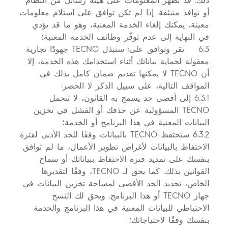
ذلك. قد تظهر المعلومات على هيئة رسائل من النظام
أو نوافذ منبثقة. إذا لم تكن توافق على استلام معلومات
معينة، يمكنك إلغاء الخدمة المعنية، وهو ما قد يؤدي
في النهاية إلى عدم توفّر وظائف الخدمة المعنية؛
6.3 تقر وتوافق على: ستبذل TECNO جهودًا تجارية
معقولة لحماية بياناتك أثناء استخدامك هذه الخدمة، إلا
أن TECNO لا يمكنها تقديم ضمان كامل بذلك في
المواقف التالية، على سبيل الذكر لا الحصر:
6.3.1 إلى أقصى حد يسمح به القانون، لا تتحمل
TECNO المسؤولية عن حذفك أو الفشل في تخزين
البيانات المعنية في هذا البرنامج أو الخدمة؛
6.3.2 ستحتفظ TECNO بالبيانات وفقًا للحد الأدنى لفترة
الاحتفاظ بالبيانات لأغراض تطوير الأعمال، ما لم توافق
بنفسك على تمديد فترة الاحتفاظ ببياناتك أو سماح
القوانين بذلك. كما يحق لـ TECNO، وفقًا لتقديرها
الخاص، تحديد الحد الأقصى لمساحة تخزين البيانات في
جهاز TECNO أو هذا البرنامج. ويحق لك النسخ
الاحتياطي للبيانات المعنية في هذا البرنامج والخدمة
بنفسك وفقًا لاحتياجاتك؛