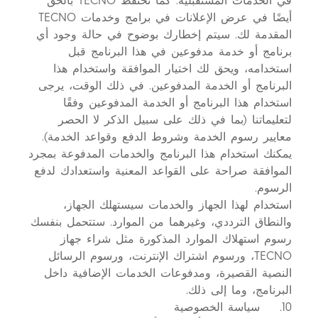
في الخدمات المستقبلية. كما تحتفظ TECNO بالحق
أيضًا في عرض الإعلانات في برامج وخدمات TECNO
المقدمة لك. سيتم إخطارك بوضوح في حالة وجود أي
برنامج أو خدمة مدفوعين في هذا البرنامج قبل
استخدامه، ويحق لك اختيار الموافقة واستخدام هذا
البرنامج أو الخدمة المدفوعين. في ذلك الوقت، يرجى
استخدام هذا البرنامج أو الخدمة المدفوعين وفقًا
لتعليماتنا (بما في ذلك على سبيل الذكر لا الحصر
معايير رسوم الخدمة وشروط الدفع وقواعد الخدمة).
يمكنك استخدام هذا البرنامج والخدمات المدفوعة بمجرد
الموافقة صراحة على القواعد المعنية واستعدادك لدفع
الرسوم.
استخدام لهذا الجهاز والخدمات سيستهلك الجهاز،
والنطاق الترددي، وغيرهما من الموارد. ستتحمل بنفسك
رسوم استهلاك الموارد المذكورة مثل شراء جهاز
TECNO، ورسوم اشتراك الإنترنت، ورسوم الرسائل
النصية القصيرة، ومدفوعات الخدمات الإضافية داخل
البرنامج، وما إلى ذلك.
10. سياسة الخصوصية