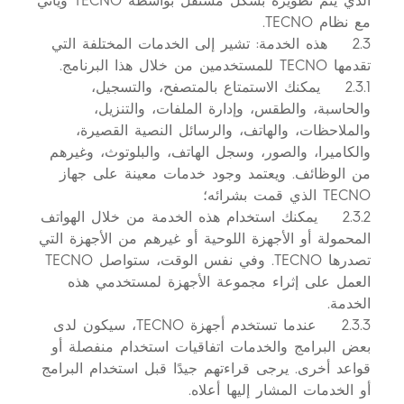
الذي يتم تطويره بشكل مستقل بواسطة TECNO ويأتي
مع نظام TECNO.
2.3 هذه الخدمة: تشير إلى الخدمات المختلفة التي
تقدمها TECNO للمستخدمين من خلال هذا البرنامج.
2.3.1 يمكنك الاستمتاع بالمتصفح، والتسجيل،
والحاسبة، والطقس، وإدارة الملفات، والتنزيل،
والملاحظات، والهاتف، والرسائل النصية القصيرة،
والكاميرا، والصور، وسجل الهاتف، والبلوتوث، وغيرهم
من الوظائف. ويعتمد وجود خدمات معينة على جهاز
TECNO الذي قمت بشرائه؛
2.3.2 يمكنك استخدام هذه الخدمة من خلال الهواتف
المحمولة أو الأجهزة اللوحية أو غيرهم من الأجهزة التي
تصدرها TECNO. وفي نفس الوقت، ستواصل TECNO
العمل على إثراء مجموعة الأجهزة لمستخدمي هذه
الخدمة.
2.3.3 عندما تستخدم أجهزة TECNO، سيكون لدى
بعض البرامج والخدمات اتفاقيات استخدام منفصلة أو
قواعد أخرى. يرجى قراءتهم جيدًا قبل استخدام البرامج
أو الخدمات المشار إليها أعلاه.