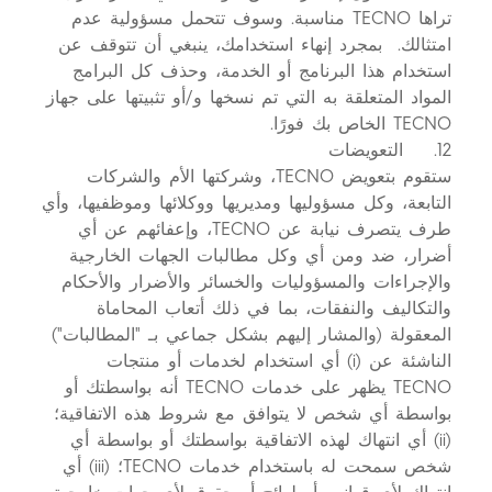
تراها TECNO مناسبة. وسوف تتحمل مسؤولية عدم
امتثالك. بمجرد إنهاء استخدامك، ينبغي أن تتوقف عن
استخدام هذا البرنامج أو الخدمة، وحذف كل البرامج
المواد المتعلقة به التي تم نسخها و/أو تثبيتها على جهاز
TECNO الخاص بك فورًا.
12. التعويضات
ستقوم بتعويض TECNO، وشركتها الأم والشركات
التابعة، وكل مسؤوليها ومديريها ووكلائها وموظفيها، وأي
طرف يتصرف نيابة عن TECNO، وإعفائهم عن أي
أضرار، ضد ومن أي وكل مطالبات الجهات الخارجية
والإجراءات والمسؤوليات والخسائر والأضرار والأحكام
والتكاليف والنفقات، بما في ذلك أتعاب المحاماة
المعقولة (والمشار إليهم بشكل جماعي بـ "المطالبات")
الناشئة عن (i) أي استخدام لخدمات أو منتجات
TECNO يظهر على خدمات TECNO أنه بواسطتك أو
بواسطة أي شخص لا يتوافق مع شروط هذه الاتفاقية؛
(ii) أي انتهاك لهذه الاتفاقية بواسطتك أو بواسطة أي
شخص سمحت له باستخدام خدمات TECNO؛ (iii) أي