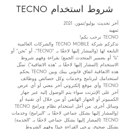
الدعم
POVA
Smart-Wearable
SPARK
شروط استخدام TECNO
آخر تحديث: يوليو/تموز، 2021
تمهيد
جميع النماذج
مقارنة النماذج
TECNO ترحب بكم!
تذكركم شركة TECNO MOBILE والشركات العالمية
التابعة لها (والمشار إليها لاحقًا بـ "TECNO"، أو "نحن" أو
"نا" أو بضمير المتحدث الجمع) بقراءة وفهم شروط
الاستخدام (المشار إليها لاحقًا بـ "هذه الاتفاقية"). تمثّل
هذه الاتفاقية اتفاق قانوني بينك وبين TECNO يحكم
استخدامك لبرنامج وخدمات وكل خصائص ووظائف
TECNO وأي موقع إلكتروني آخر معني أو أي عرض
آخر على الإنترنت سواء يتم الوصول إليه عبر جهاز
الكمبيوتر أو الجهاز الهاتفي أو من خلال أي تقنية أو
وسائل أخرى. من أجل استخدام نظام وبرامج TECNO
(والمشار إليها بشكل جماعي لاحقًا بـ "البرامج) وخدمات
TECNO (المشار إليها بشكل جماعي لاحقًا بـ "الخدمة)
بشكل صحيح، يرجى القراءة جيدًا وفهم الشروط