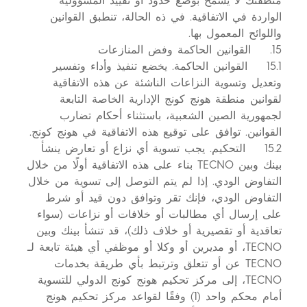
منطقتك لا يسمح بوضع حدود أو تقييد المسؤولية
الواردة في الاتفاقية. في ذه الحالة، تنطبق القوانين
واللوائح المعمول بها.
15. القوانين الحاكمة وفض المنازعات
15.1 القوانين الحاكمة. يخضع تنفيذ وأداء وتفسير
وتعديل وتسوية النزاعات الناشئة عن هذه الاتفاقية
لقوانين منطقة هونج كونج الإدارية الخاصة التابعة
لجمهورية الصين الشعبية، باستثناء أحكام تضارب
القوانين. توافق على توقيع هذه الاتفاقية في هونج كونج.
15.2 التحكيم. يجب تسوية أي نزاع أو تعارض ينشأ
بينك وبين TECNO بناء على هذه الاتفاقية أولًا من خلال
التفاوض الودي. إذا لم يتم التوصل إلى تسوية من خلال
التفاوض الودي، فإنك تقر وتوافق دون قيد أو شرط
على إرسال أي مطالبات أو خلافات أو نزاعات (سواء
تعاقدية أو تقصيرية أو خلاف ذلك)، قد تنشأ بينك وبين
TECNO، أو مديرين أو وكلا أو موظفي أي هيئة تابعة لـ
TECNO عن أو تتعلق وترتبط بأي طريقة بخدمات
TECNO، إلى مركز تحكيم هونج كونج الدولي للتسوية
أمام محكم واحد (1) وفقًا لقواعد مركز تحكيم هونج