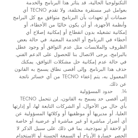
التكنولوجيا الحالية، قد يتأثر هذا البرنامج والخدمة
بعوامل غير مستقرة مختلفة، ولا تقدم TECNO أي
ضمانات أو تعهدات بأن البرنامج متوافق مع كل البرامج
وأنظمة الأجهزة، أو أن يكون خاليًا من الأخطاء، أو
إمكانية تشغيله بدون انقطاع أو إمكانية إصلاح أي
أخطاء في البرنامج أو الخدمة المعنية. في حالة بعض
الظروف والملابسات مثل عدم التوافق أو وجود عطل
بالبرامج، يرجى الاتصال بنا للحصول على الدعم الفني.
في حالة عدم إمكانية حل مشكلات التوافق، يمكنك
حذف هذا البرنامج. وإلى أقصى نطاق يسمح به القانون
المعمول به، يتم إعفاء TECNO من أي خسائر ناتجة
عن ذلك.
14. حدود المسؤولية
إلى أقصى حد يسمح به القانون، لن تتحمل TECNO
بأي حال من الأحوال، أو الشركات التابعة لها، أو إدارتها
العليا، أو مديريها أو موظفيها أو وكلائها المسؤولية عن
أي أضرار مباشرة أو غير مباشرة أو عرضية أو خاصة
أو لاحقة أو نموذجية، بما في ذلك على سبيل الذكر لا
الحصر خسارة الأرباح أو السمعة الحسنة أو الاستخدام