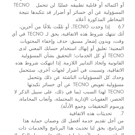
أو اكتماله أو قابلية تطبيقه عمليًا. لن تتحمل TECNO
المسؤولية عن أي خسائر أو أضرار قد تتكبدها نتيجة
المخاطر المذكورة أعلاه.
6.7 إذا وجدت TECNO، أو تلقّت بلاغًا من آخرين،
أنك تنتهك شروط هذه الاتفاقية، يحق لـ TECNO في أي
وقت، وبدون إشعار مسبق: حذف وإخفاء المحتويات
المعنية؛ تعليق أو إنهاك استخدام حسابك المعني لدى
TECNO أو كل الخدمات؛ التحقيق بشأن المسؤولية
القانونية واتخاذ التدابير اللازمة. إذا انتهكت شروط هذه
الاتفاقية، وتسببت في أضرار لجهات أخرى، ستتحمل
وحدك كل المسؤوليات الناشئة عن ذلك وتتحمل
مسؤولية تعويض TECNO عن أي خسائر تكبدتها
TECNO لهذا السبب (بما في ذلك، على سبيل الذكر لا
الحصر، العقوبات الإدارية المحتملة، وأتعاب المحاماة،
ورسوم التحقيقات وجمع الأدلّة).
7. تحديثات هذه الاتفاقية
من أجل تقديم خدمة أفضل لك وضمان حماية هذا
البرنامج، يحق لنا تحديث هذا البرنامج والخدمات ذات