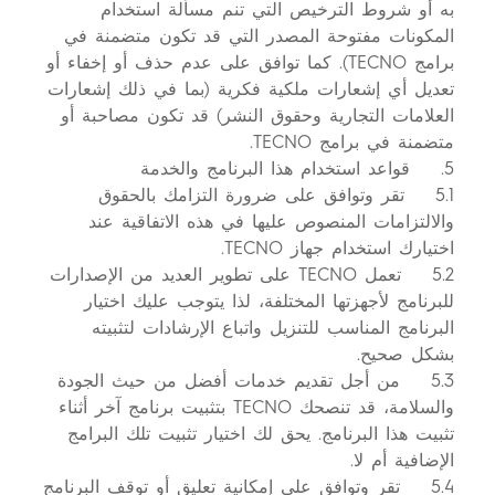
به أو شروط الترخيص التي تنم مسألة استخدام
المكونات مفتوحة المصدر التي قد تكون متضمنة في
برامج TECNO). كما توافق على عدم حذف أو إخفاء أو
تعديل أي إشعارات ملكية فكرية (بما في ذلك إشعارات
العلامات التجارية وحقوق النشر) قد تكون مصاحبة أو
متضمنة في برامج TECNO.
5. قواعد استخدام هذا البرنامج والخدمة
5.1 تقر وتوافق على ضرورة التزامك بالحقوق
والالتزامات المنصوص عليها في هذه الاتفاقية عند
اختيارك استخدام جهاز TECNO.
5.2 تعمل TECNO على تطوير العديد من الإصدارات
للبرنامج لأجهزتها المختلفة، لذا يتوجب عليك اختيار
البرنامج المناسب للتنزيل واتباع الإرشادات لتثبيته
بشكل صحيح.
5.3 من أجل تقديم خدمات أفضل من حيث الجودة
والسلامة، قد تنصحك TECNO بتثبيت برنامج آخر أثناء
تثبيت هذا البرنامج. يحق لك اختيار تثبيت تلك البرامج
الإضافية أم لا.
5.4 تقر وتوافق على إمكانية تعليق أو توقف البرنامج