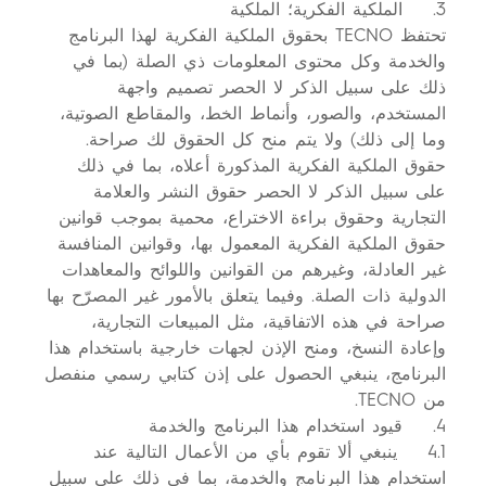
3. الملكية الفكرية؛ الملكية
تحتفظ TECNO بحقوق الملكية الفكرية لهذا البرنامج
والخدمة وكل محتوى المعلومات ذي الصلة (بما في
ذلك على سبيل الذكر لا الحصر تصميم واجهة
المستخدم، والصور، وأنماط الخط، والمقاطع الصوتية،
وما إلى ذلك) ولا يتم منح كل الحقوق لك صراحة.
حقوق الملكية الفكرية المذكورة أعلاه، بما في ذلك
على سبيل الذكر لا الحصر حقوق النشر والعلامة
التجارية وحقوق براءة الاختراع، محمية بموجب قوانين
حقوق الملكية الفكرية المعمول بها، وقوانين المنافسة
غير العادلة، وغيرهم من القوانين واللوائح والمعاهدات
الدولية ذات الصلة. وفيما يتعلق بالأمور غير المصرّح بها
صراحة في هذه الاتفاقية، مثل المبيعات التجارية،
وإعادة النسخ، ومنح الإذن لجهات خارجية باستخدام هذا
البرنامج، ينبغي الحصول على إذن كتابي رسمي منفصل
من TECNO.
4. قيود استخدام هذا البرنامج والخدمة
4.1 ينبغي ألا تقوم بأي من الأعمال التالية عند
استخدام هذا البرنامج والخدمة، بما في ذلك على سبيل