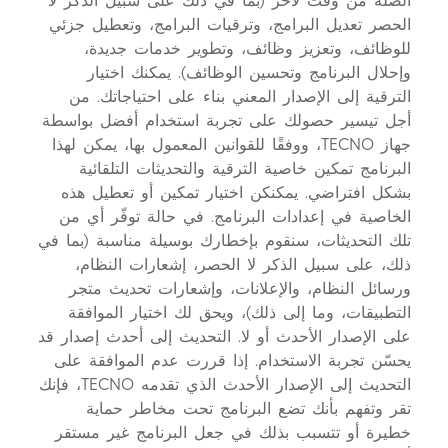
الصلة من وقت لآخر (بما في ذلك على سبيل الذكر لا
الحصر تعديل البرامج، وترقيات البرامج، وتعطيل جزئي
للوظائف، وتعزيز وظائف، وتطوير خدمات جديدة،
وإحلال البرنامج وتحسين الوظائف). يمكنك اختيار
الترقية إلى الإصدار المعني بناء على احتياجاتك. من
أجل تيسير حصولك على تجربة استخدام أفضل بواسطة
جهاز TECNO، ووفقًا للقوانين المعمول بها، يمكن لهذا
البرنامج تمكين خاصية الترقية والتحديثات التلقائية
بشكل افتراضي. يمكنكن اختيار تمكين أو تعطيل هذه
الخاصية في إعدادات البرنامج. في حالة توفّر أي من
تلك التحديثات، سنقوم بإخطارك بوسيلة مناسبة (بما في
ذلك، على سبيل الذكر لا الحصر، إشعارات النظام،
ورسائل النظام، والإعلانات، وإشعارات تحديث متجر
التطبيقات، وما إلى ذلك)، ويحق لك اختيار الموافقة
على الإصدار الأحدث أو لا. التحديث إلى أحدث إصدار قد
يحسّن تجربة الاستخدام. إذا قررت عدم الموافقة على
التحديث إلى الإصدار الأحدث الذي تقدمه TECNO، فإنك
تقر وتفهم بأنك تضع البرنامج تحت مخاطر حماية
خطيرة أو تتسبب بذلك في جعل البرنامج غير مستقر