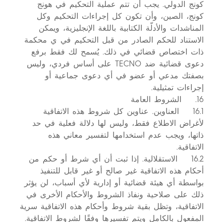
كونج الدولي. يجب أن تتم عملية التحكيم في هونج
كونج، الصين، وأن تكون كل إجراءات التحكيم وكل
المناشدات والأدلّة الكتابية باللغة الإنجليزية، ويمكن
الاستناد للحكم الصادر من قبل التحكيم في ي محكمة
ذات اختصاص قضائي في ذلك. يُسمح لك فقط برفع
دعوى قضائية ضد TECNO على أساس فردي، وليس
بصفتك مدعي أو عضو في أي دعوى جماعية أو
إجراءات تمثيلية.
16. الشروط العامة
16.1 العناوين. عناوين كل شروط هذه الاتفاقية
لأغراض الاطلاع فقط، وليس لها دلالة فعلية في حد
ذاتها، ويجب عدم استخدامها لتفسير معاني هذه
الاتفاقية.
16.2 الاستقلالية. إذا ثبت أن أي شرط أو حكم من
أحكام هذه الاتفاقية غير صالح أو غير قابل للتنفيذ
بواسطة أي هيئة قضائية أو إدارية لأي أسباب، لن يؤثر
ذلك على صلاحية ونفاذ الشروط والأحكام الأخرى في
الاتفاقية، وتظل بقية شروط وأحكام هذه الاتفاقية سرية
المفعول بالكامل ويتم تفسيرها وفقًا لشروط الاتفاقية.