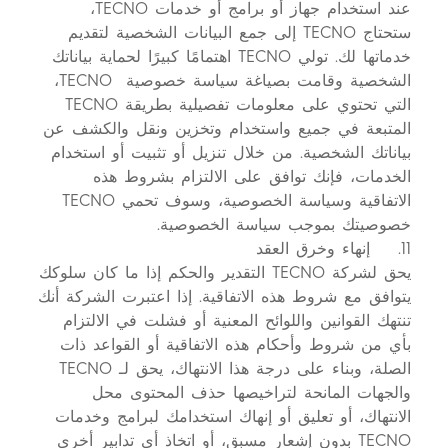
عند استخدام جهاز أو برامج أو خدمات TECNO،
ستحتاج TECNO إلى جمع البيانات الشخصية لتقديم
خدماتها لك. تولي TECNO اهتمامًا كبيرًا لحماية بياناتك
الشخصية وقامت بصياغة سياسة خصوصية TECNO،
التي تحتوي على معلومات تفصيلية بطريقة TECNO
المتبعة في جميع واستخدام وتخزين ونقل والكشف عن
بياناتك الشخصية. من خلال تنزيل أو تثبيت أو استخدام
الخدمات، فإنك توافق على الالتزام بشروط هذه
الاتفاقية وسياسة الخصوصية، وسوف تحمي TECNO
خصوصيتك بموجب سياسة الخصوصية.
11. إنهاء وخرق العقد
يحق لشركة TECNO التقدير والحكم إذا ما كان سلوكك
يتوافق مع شروط هذه الاتفاقية. إذا اعتبرت الشركة أنك
تنتهك القوانين واللوائح المعنية أو فشلت في الالتزام
بأي من شروط وأحكام هذه الاتفاقية أو القواعد ذات
الصلة، وبناء على درجة هذا الانتهاك، يحق لـ TECNO
والجهات المانحة لتراخيصها حذف المحتوى محل
الانتهاك، أو تعليق أو إنهاك استخدامك لبرامج وخدمات
TECNO بدون إشعار مسبق، أو اتخاذ أي تدابير أخرى