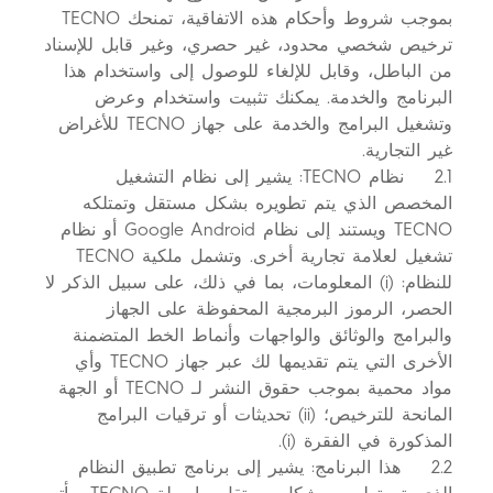
بموجب شروط وأحكام هذه الاتفاقية، تمنحك TECNO
ترخيص شخصي محدود، غير حصري، وغير قابل للإسناد
من الباطل، وقابل للإلغاء للوصول إلى واستخدام هذا
البرنامج والخدمة. يمكنك تثبيت واستخدام وعرض
وتشغيل البرامج والخدمة على جهاز TECNO للأغراض
غير التجارية.
2.1 نظام TECNO: يشير إلى نظام التشغيل
المخصص الذي يتم تطويره بشكل مستقل وتمتلكه
TECNO ويستند إلى نظام Google Android أو نظام
تشغيل لعلامة تجارية أخرى. وتشمل ملكية TECNO
للنظام: (i) المعلومات، بما في ذلك، على سبيل الذكر لا
الحصر، الرموز البرمجية المحفوظة على الجهاز
والبرامج والوثائق والواجهات وأنماط الخط المتضمنة
الأخرى التي يتم تقديمها لك عبر جهاز TECNO وأي
مواد محمية بموجب حقوق النشر لـ TECNO أو الجهة
المانحة للترخيص؛ (ii) تحديثات أو ترقيات البرامج
المذكورة في الفقرة (i).
2.2 هذا البرنامج: يشير إلى برنامج تطبيق النظام