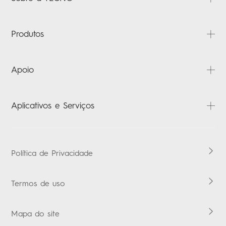
Sobre nós
Produtos
Notícias
Contact us
PHANTOM
Apoio
CAMON
SPARK
Perguntas frequentes
Aplicativos e Serviços
POP
Transferências
MEGAPAD
Carlcare
HiOS
ACCESSORIES
Verificação da garantia
Música Boomplay
Política de Privacidade
Termos de uso
Mapa do site