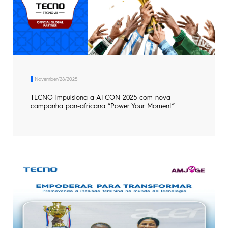
SPARK
Power Your Moment Contest<
Smart-Audio
loja
Todos os Modelos
Comparar modelos
Smart-Wearable
November/28/2025
TECNO impulsiona a AFCON 2025 com nova
Apoio
campanha pan-africana “Power Your Moment”
Smart-Home
Todos os Modelos