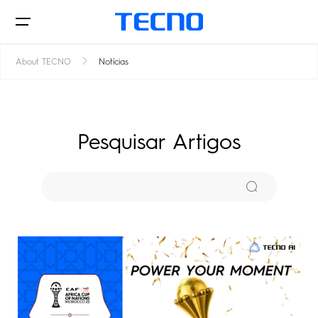
About TECNO
Notícias
Telefones
Pesquisar Artigos
Laptop&Pad
CAMON
PHANTOM
AIOT
MEGAPAD
POP