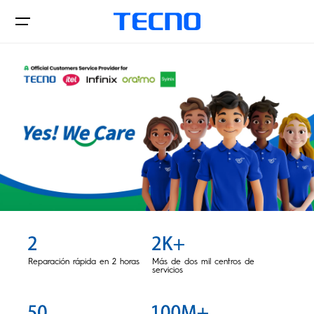
Teléfonos
POVA
SPARK
Dónde comprar
Soporte
Todos los modelos
Compare modelos
Reparación rápida en 2 horas
Más de dos mil centros de
servicios