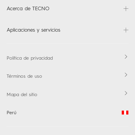
SPARK
Preguntas frecuentes
Acerca de TECNO
POP
Descargas
Carlcare
Acerca de nosotros
Aplicaciones y servicios
Verificación de garantía
Noticias
Contáctenos
HiOS
Política de privacidad
Términos de uso
Mapa del sitio
Perú