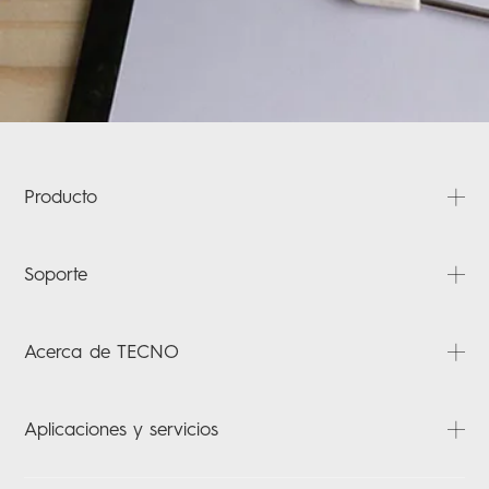
Producto
CAMON
Soporte
POVA
SPARK
Preguntas frecuentes
Acerca de TECNO
POP
Descargas
Carlcare
Acerca de nosotros
Aplicaciones y servicios
Verificación de garantía
Noticias
Contáctenos
HiOS