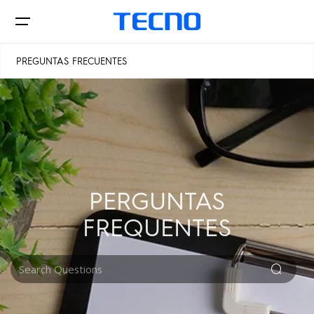
PREGUNTAS FRECUENTES
Teléfonos
POVA
SPARK
Dónde comprar
PERGUNTAS
FREQUENTES
Soporte
Todos los modelos
Compare modelos