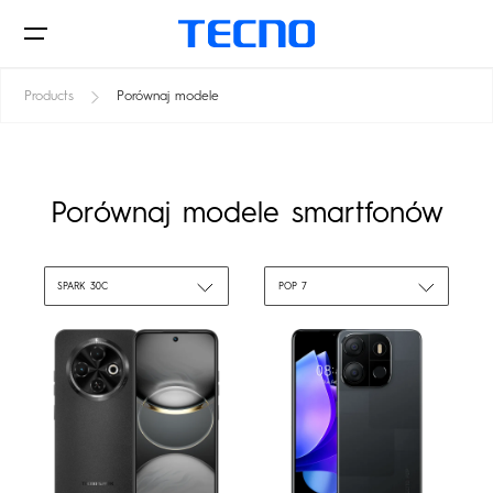
Products
Porównaj modele​
Smartfony
Porównaj modele smartfonów
Akcesoria
SPARK 30C
POP 7
Aktualności
SPARK
POP
Gdzie kupić