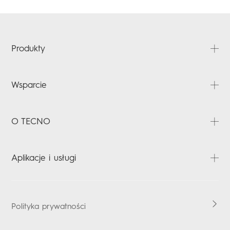
Produkty
SPARK
Wsparcie
POP
FAQ
O TECNO
Pobierz
Serwis
O nas
Aplikacje i usługi
Status gwarancji
Aktualności prasowe
Instrukcja funkcji ułatwień dostępu
HiOS
Polityka prywatności