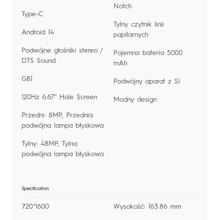
Notch
Type-C
Tylny czytnik linii
Android 14
papilarnych
Podwójne głośniki stereo /
Pojemna bateria 5000
DTS Sound
mAh
G81
Podwójny aparat z SI
120Hz 6.67'' Hole Screen
Modny design
Przedni: 8MP, Przednia
podwójna lampa błyskowa
Tylny: 48MP, Tylna
podwójna lampa błyskowa
Specification
720*1600
Wysokość: 163.86 mm