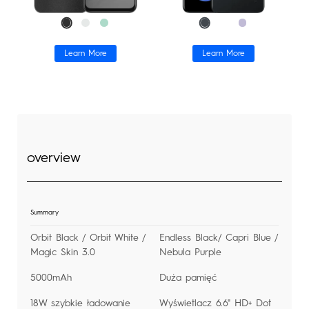
ALL
Porównaj modele​
Learn More
Learn More
Wsparcie
overview
Summary
Orbit Black / Orbit White /
Endless Black/ Capri Blue /
Magic Skin 3.0
Nebula Purple
5000mAh
Duża pamięć
18W szybkie ładowanie
Wyświetlacz 6.6" HD+ Dot