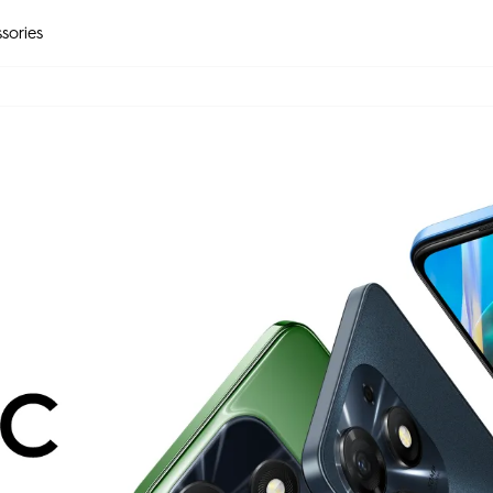
sories
CAMON
SPARK
POP
All Models
Compare Models