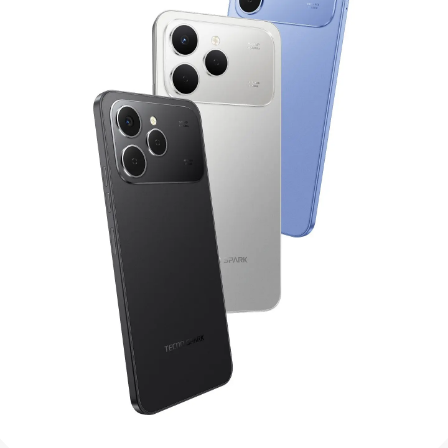
Сите модели
Спореди модели
Py
O'z
Py