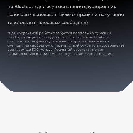
по Bluetooth для осуществления двусторонних
голосовых вызовов, а также отправки и получения
текстовых и голосовых сообщений
*Для корректной работы требуется поддержка функции
FreeLink каждым из соединяемых смартфонов. Наиболее
стабильный результат достигается при использовании
функции на свободном от препятствий открытом пространстве
радиусом до 500 метров. Реальный результат может
варьироваться в зависимости от условий использования