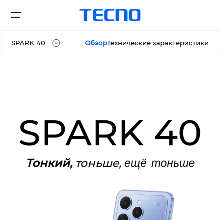
SPARK 40
Обзор
Технические характеристики
SPARK 40
Смартфоны
SPARK 40C
SPARK 40 Pro
SPARK 40
Где купить
SPARK 40 Pro+
Тонкий,
тоньше,
ещё тоньше
Новости
CAMON
SPARK
Поддержка