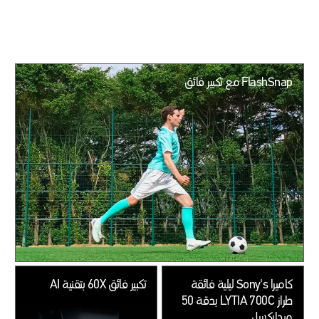
FlashSnap مع تكبير فائق
كاميرا Sony's ليلية فائقة
تكبير فائق 60X بتقنية AI
طراز LYTIA 700C بدقة 50
ميجابكسل