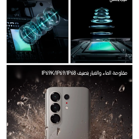
مقاومة الماء والغبار بتصنيف IP69K/IP69/IP68