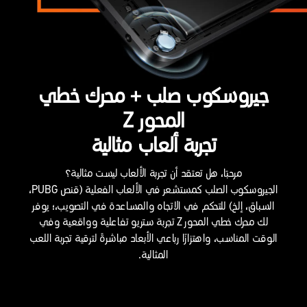
جيروسكوب صلب + محرك خطي
المحور Z
تجربة ألعاب مثالية
مرحبًا، هل تعتقد أن تجربة الألعاب ليست مثالية؟
الجيروسكوب الصلب كمستشعر في الألعاب الفعلية (قنص PUBG،
السباق، إلخ) للتحكم في الاتجاه والمساعدة في التصويب،؛ يوفر
لك محرك خطي المحور Z تجربة ستريو تفاعلية وواقعية وفي
الوقت المناسب، واهتزازًا رباعي الأبعاد مباشرةً لترقية تجربة اللعب
المثالية.