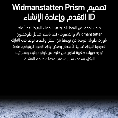
تصميم Widmanstatten Prism
ID التقدم وإعادة الإنشاء
مرحبًا، تحقق من النمط الفريد من الفضاء البعيد! تعد أنماط
Widmanstatten، والمعروفة أيضًا باسم هياكل طومسون،
بلورات طويلة فريدة من نوعها من النيكل والحديد توجد في النيازك
الحديدية للنيازك ثمانية الأسطح وبعض نيازك الزبرجد الزيتوني. عادة،
توجد حبيبات صغيرة تتكون من خليط من كونودونيت وستراتيت
النيكل، يسمى سينيت، في فجوات طبقة القشرة.