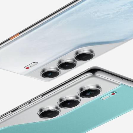
SPARK
POP
Сите модели
Спореди модели