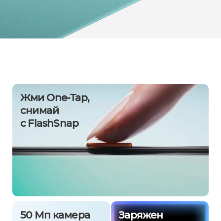
Жми One-Tap,
снимай
с FlashSnap
50 Мп камера
Заряжен